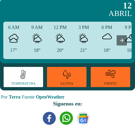
12
ABRIL
6 AM
9 AM
12 PM
3 PM
6 PM
9 P
17°
18°
20°
21°
18°
16°
TEMPERATURA
VIENTO
LLUVIA
Por
Terra
Fuente
OpenWeather
Síguenos en: