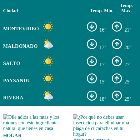
Temp.
Ciudad
Temp. Min.
Max.
MONTEVIDEO
16°
21°
MALDONADO
17°
20°
SALTO
17°
27°
PAYSANDÚ
15°
25°
RIVERA
18°
25°
HOGAR