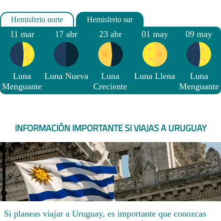
11 mar
17 abr
23 abr
01 may
09 may
Luna
Luna Nueva
Luna
Luna Llena
Luna
Menguante
Creciente
Menguante
INFORMACIÓN IMPORTANTE SI VIAJAS A URUGUAY
Si planeas viajar a Uruguay, es importante que conozcas