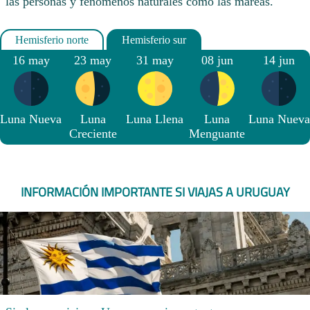
las personas y fenómenos naturales como las mareas.
16 may
23 may
31 may
08 jun
14 jun
Luna Nueva
Luna
Luna Llena
Luna
Luna Nueva
Creciente
Menguante
INFORMACIÓN IMPORTANTE SI VIAJAS A URUGUAY