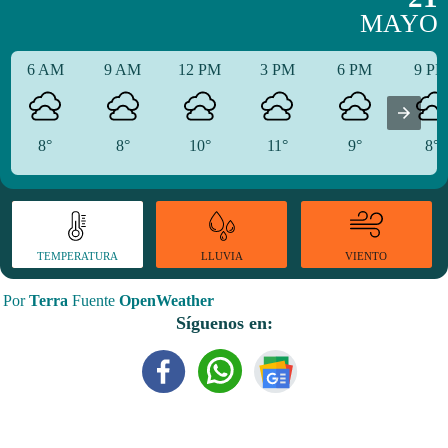
MAYO
6 AM
9 AM
12 PM
3 PM
6 PM
9 P
8°
8°
10°
11°
9°
8°
TEMPERATURA
VIENTO
LLUVIA
Por
Terra
Fuente
OpenWeather
Síguenos en: