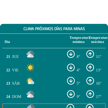
CLIMA PRÓXIMOS DÍAS PARA MINAS
Temperatura
Temperatur
Día
mínima
máxima
21
JUE
8°
11°
22
VIE
4°
13°
23
SÁB
5°
16°
24
DOM
9°
17°