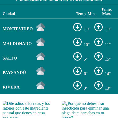
Temp.
Ciudad
Temp. Min.
Max.
MONTEVIDEO
11°
11°
MALDONADO
10°
11°
SALTO
5°
15°
PAYSANDÚ
6°
14°
RIVERA
3°
13°