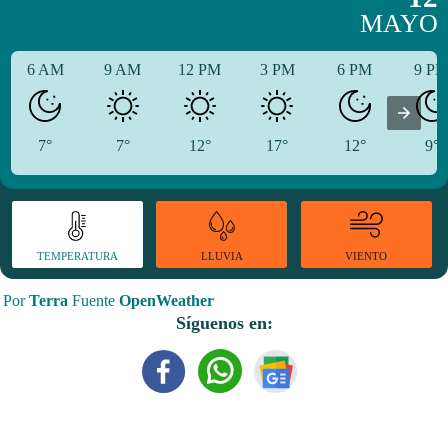
MAYO
6 AM
9 AM
12 PM
3 PM
6 PM
9 P
7°
7°
12°
17°
12°
9°
TEMPERATURA
VIENTO
LLUVIA
Por
Terra
Fuente
OpenWeather
Síguenos en: