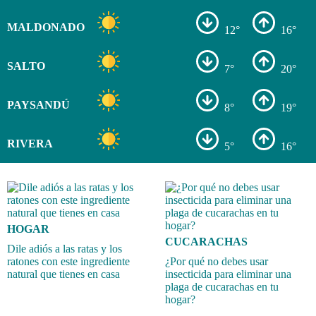
MALDONADO
12°
16°
SALTO
7°
20°
PAYSANDÚ
8°
19°
RIVERA
5°
16°
HOGAR
CUCARACHAS
Dile adiós a las ratas y los
ratones con este ingrediente
¿Por qué no debes usar
natural que tienes en casa
insecticida para eliminar una
plaga de cucarachas en tu
hogar?