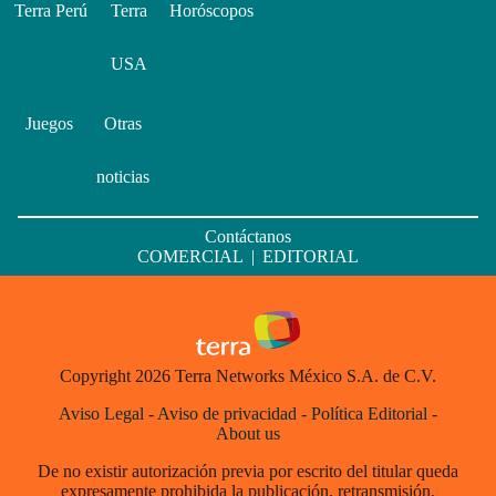
Terra Perú
Terra
Horóscopos
USA
Juegos
Otras
noticias
Contáctanos
COMERCIAL
|
EDITORIAL
Copyright 2026 Terra Networks México S.A. de C.V.
Aviso Legal
-
Aviso de privacidad
-
Política Editorial
-
About us
De no existir autorización previa por escrito del titular queda
expresamente prohibida la publicación, retransmisión,