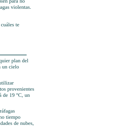
bien para no
fagas violentas.
 cuáles te
quier plan del
 un cielo
tilizar
ntos provenientes
á de 19 °C, un
 ráfagas
cho tiempo
idades de nubes,