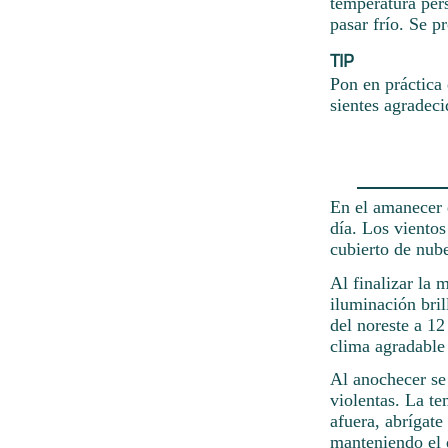
temperatura pers
pasar frío. Se p
TIP
Pon en práctica 
sientes agradeci
En el amanecer d
día. Los viento
cubierto de nub
Al finalizar la 
iluminación bril
del noreste a 1
clima agradable 
Al anochecer se 
violentas. La t
afuera, abrígate
manteniendo el 