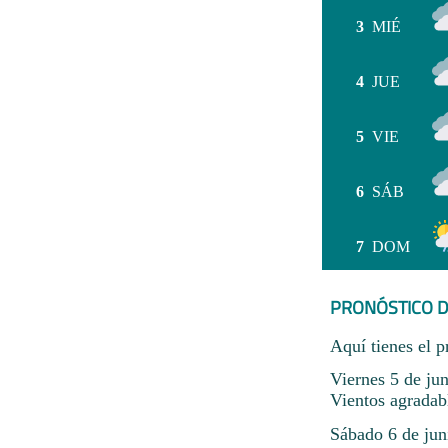
3
MIÉ
4
JUE
5
VIE
6
SÁB
7
DOM
PRONÓSTICO D
Aquí tienes el p
Viernes 5 de ju
Vientos agradab
Sábado 6 de jun