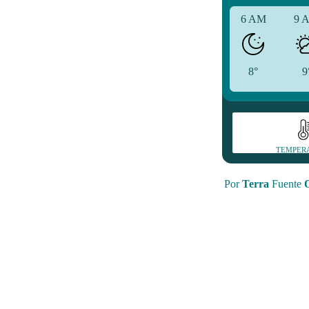
6 AM
9 
8°
9
TEMPER
Por
Terra
Fuente