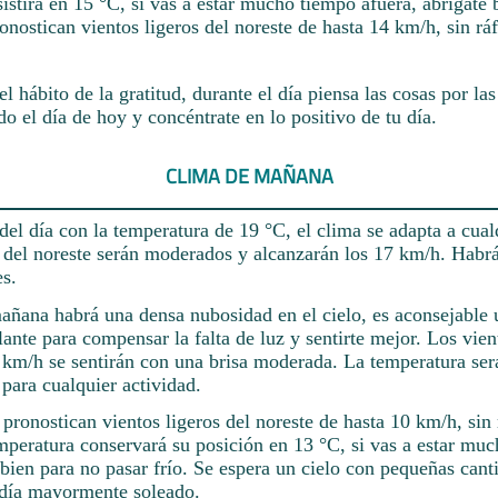
istirá en 15 °C, si vas a estar mucho tiempo afuera, abrígate 
ronostican vientos ligeros del noreste de hasta 14 km/h, sin rá
el hábito de la gratitud, durante el día piensa las cosas por las
do el día de hoy y concéntrate en lo positivo de tu día.
CLIMA DE MAÑANA
el día con la temperatura de 19 °C, el clima se adapta a cual
s del noreste serán moderados y alcanzarán los 17 km/h. Habrá
es.
mañana habrá una densa nubosidad en el cielo, es aconsejable u
lante para compensar la falta de luz y sentirte mejor. Los vie
2 km/h se sentirán con una brisa moderada. La temperatura ser
para cualquier actividad.
pronostican vientos ligeros del noreste de hasta 10 km/h, sin
emperatura conservará su posición en 13 °C, si vas a estar mu
 bien para no pasar frío. Se espera un cielo con pequeñas cant
día mayormente soleado.