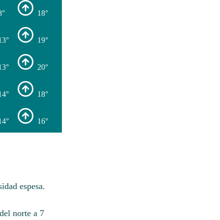
8°
18°
13°
19°
13°
20°
14°
18°
14°
16°
sidad espesa.
del norte a 7