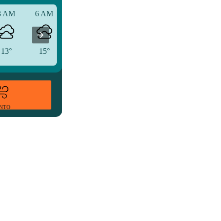
3 AM
6 AM
9 AM
13°
15°
15°
ENTO