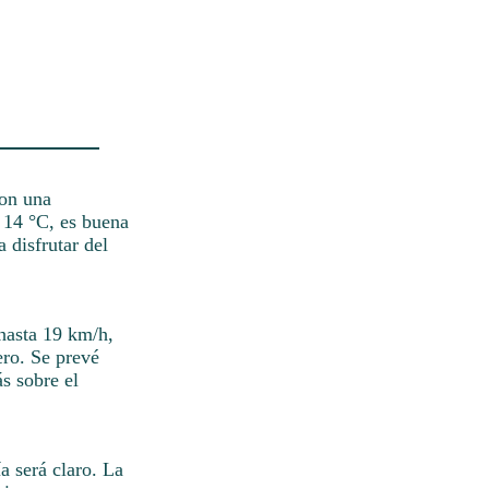
con una
 14 °C, es buena
 disfrutar del
 hasta 19 km/h,
ero. Se prevé
s sobre el
a será claro. La