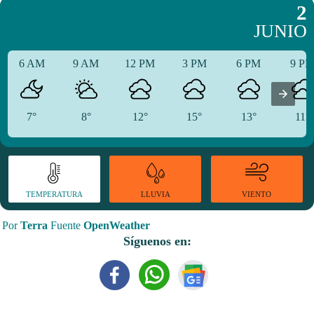
2
JUNIO
6 AM
9 AM
12 PM
3 PM
6 PM
9 P
7°
8°
12°
15°
13°
11°
TEMPERATURA
VIENTO
LLUVIA
Por
Terra
Fuente
OpenWeather
Síguenos en: