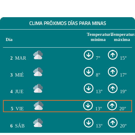
CLIMA PRÓXIMOS DÍAS PARA MINAS
Temperatura
Temperatur
Día
mínima
máxima
2
MAR
7°
15°
3
MIÉ
8°
17°
4
JUE
13°
19°
5
VIE
13°
20°
6
SÁB
13°
20°