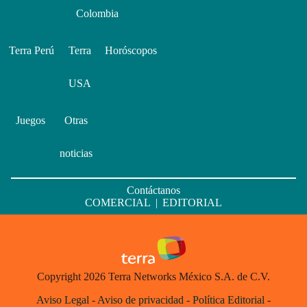
Colombia
Terra Perú
Terra
Horóscopos
USA
Juegos
Otras
noticias
Contáctanos
COMERCIAL
|
EDITORIAL
Copyright 2026 Terra Networks México S.A. de C.V.
Aviso Legal
-
Aviso de privacidad
-
Política Editorial
-