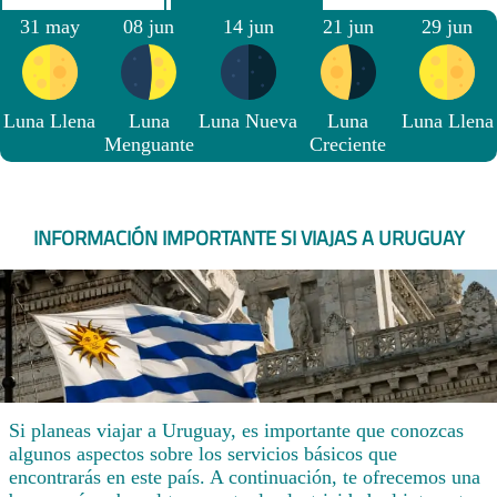
31 may
08 jun
14 jun
21 jun
29 jun
Luna Llena
Luna
Luna Nueva
Luna
Luna Llena
Menguante
Creciente
INFORMACIÓN IMPORTANTE SI VIAJAS A URUGUAY
Si planeas viajar a Uruguay, es importante que conozcas
algunos aspectos sobre los servicios básicos que
encontrarás en este país. A continuación, te ofrecemos una