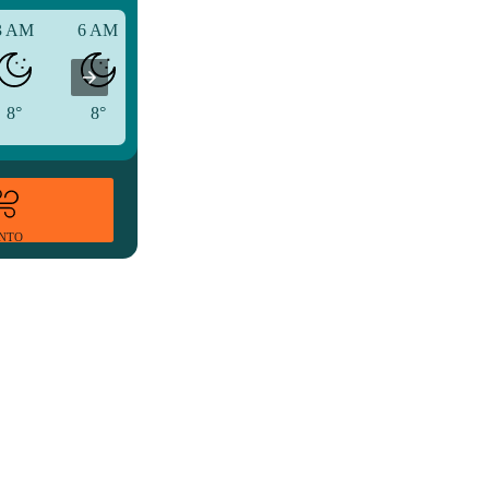
3 AM
6 AM
9 AM
8°
8°
9°
ENTO