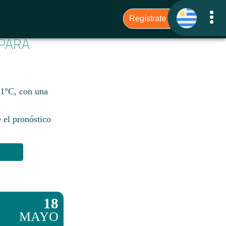
 PARA
11°C, con una
 el pronóstico
18
MAYO