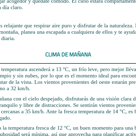
gar acogedor y quédate cómodo. El cielo estará completamente
 día claro.
relajante que respirar aire puro y disfrutar de la naturaleza.
montaña, planea una escapada a cualquiera de ellos y te ayuda
 diaria.
CLIMA DE MAÑANA
temperatura ascenderá a 13 °C, un frío leve, pero mejor lléva
impio y sin nubes, por lo que es el momento ideal para encontr
rutar de la vista. Los vientos provenientes del oeste estarán pr
rno a 32 km/h.
añana con el cielo despejado, disfrutarás de una visión clara 
ranquilo y libre de distracciones. Se sentirán vientos provenie
cercanas a 35 km/h. Ante la fresca temperatura de 14 °C, es 
igado.
o la temperatura fresca de 12 °C, un buen momento para una b
bosidad será mínima, así que aprovecha para planificar activ