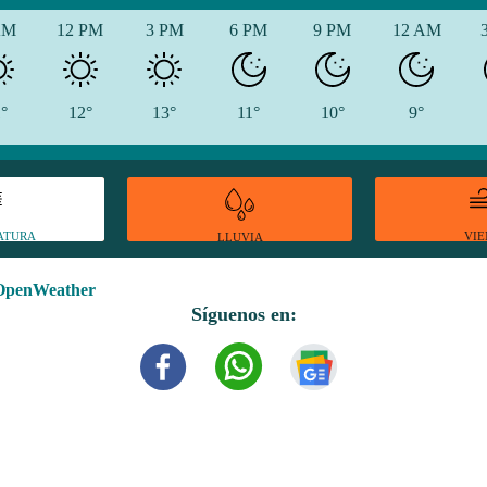
AM
12 PM
3 PM
6 PM
9 PM
12 AM
1°
12°
13°
11°
10°
9°
ATURA
VI
LLUVIA
OpenWeather
Síguenos en: