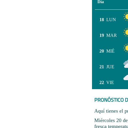
Día
18
LUN
19
MAR
20
MIÉ
21
JUE
22
VIE
PRONÓSTICO D
Aquí tienes el p
Miércoles 20 de
fresca temperat