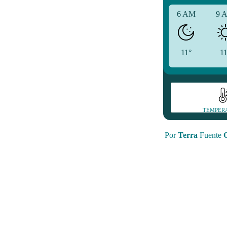
6 AM
9 
11°
1
TEMPER
Por
Terra
Fuente