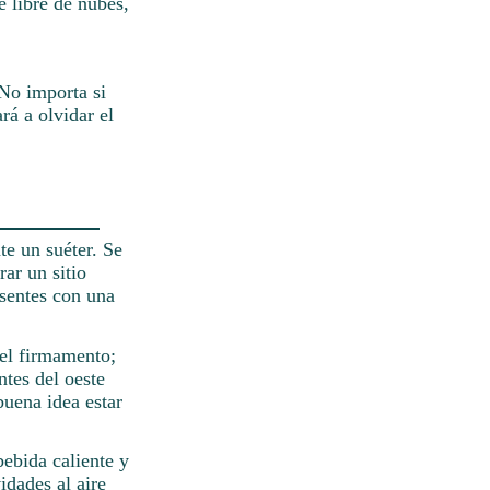
 libre de nubes,
 No importa si
rá a olvidar el
te un suéter. Se
ar un sitio
esentes con una
del firmamento;
ntes del oeste
buena idea estar
ebida caliente y
idades al aire