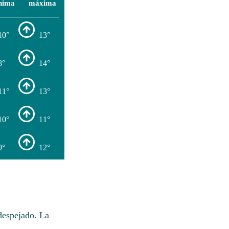
nima
máxima
10°
13°
8°
14°
11°
13°
10°
11°
9°
12°
despejado. La