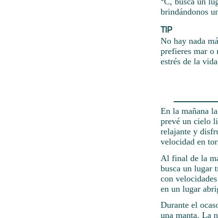
°C, busca un lu
brindándonos un
TIP
No hay nada más 
prefieres mar o 
estrés de la vida
En la mañana la 
prevé un cielo l
relajante y disf
velocidad en to
Al final de la m
busca un lugar t
con velocidades 
en un lugar abr
Durante el ocas
una manta. La nu