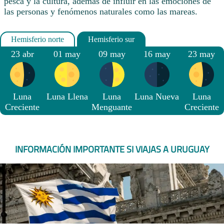
pesca y la cultura, además de influir en las emociones de
las personas y fenómenos naturales como las mareas.
23 abr
01 may
09 may
16 may
23 may
Luna
Luna Llena
Luna
Luna Nueva
Luna
Creciente
Menguante
Creciente
INFORMACIÓN IMPORTANTE SI VIAJAS A URUGUAY