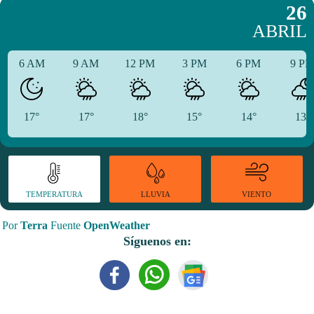
26
ABRIL
6 AM
9 AM
12 PM
3 PM
6 PM
9 P
17°
17°
18°
15°
14°
13°
TEMPERATURA
VIENTO
LLUVIA
Por
Terra
Fuente
OpenWeather
Síguenos en: