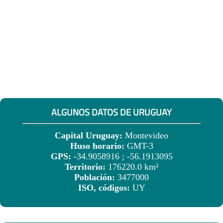
ALGUNOS DATOS DE URUGUAY
Capital Uruguay:
Montevideo
Huso horario:
GMT-3
GPS:
-34.9058916 ; -56.1913095
Territorio:
176220.0 km²
Población:
3477000
ISO, códigos:
UY