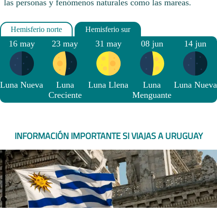
las personas y fenómenos naturales como las mareas.
16 may
23 may
31 may
08 jun
14 jun
Luna Nueva
Luna
Luna Llena
Luna
Luna Nueva
Creciente
Menguante
INFORMACIÓN IMPORTANTE SI VIAJAS A URUGUAY