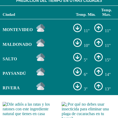
PREDICCIÓN DEL TIEMPO EN OTRAS CIUDADES
Temp.
Ciudad
Temp. Min.
Max.
MONTEVIDEO
11°
11°
MALDONADO
10°
11°
SALTO
5°
15°
PAYSANDÚ
6°
14°
RIVERA
3°
13°