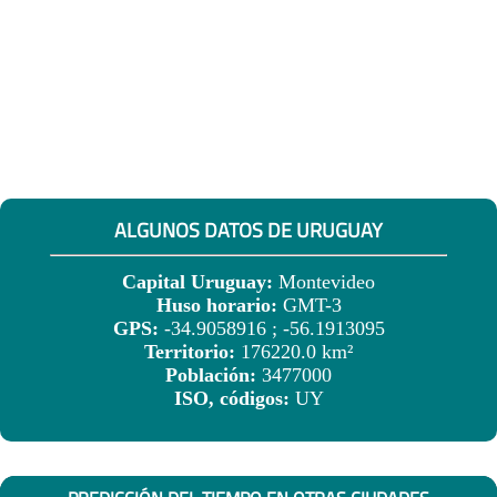
ALGUNOS DATOS DE URUGUAY
Capital Uruguay:
Montevideo
Huso horario:
GMT-3
GPS:
-34.9058916 ; -56.1913095
Territorio:
176220.0 km²
Población:
3477000
ISO, códigos:
UY