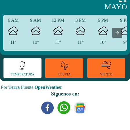
MAYO
6 AM
9 AM
12 PM
3 PM
6 PM
9 P
11°
10°
11°
11°
10°
9°
TEMPERATURA
VIENTO
LLUVIA
Por
Terra
Fuente
OpenWeather
Síguenos en: