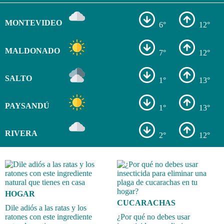
MONTEVIDEO
6°
12°
MALDONADO
7°
12°
SALTO
1°
13°
PAYSANDÚ
1°
13°
RIVERA
2°
12°
HOGAR
CUCARACHAS
Dile adiós a las ratas y los
ratones con este ingrediente
¿Por qué no debes usar