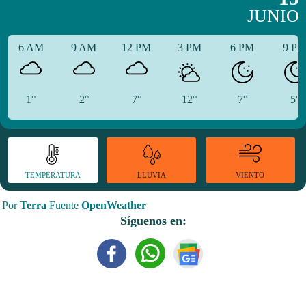
JUNIO
6 AM
9 AM
12 PM
3 PM
6 PM
9 P
1°
2°
7°
12°
7°
5°
TEMPERATURA
VIENTO
LLUVIA
Por
Terra
Fuente
OpenWeather
Síguenos en: