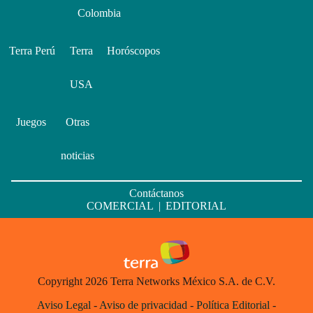
Colombia
Terra Perú
Terra
Horóscopos
USA
Juegos
Otras
noticias
Contáctanos
COMERCIAL
|
EDITORIAL
Copyright 2026 Terra Networks México S.A. de C.V.
Aviso Legal
-
Aviso de privacidad
-
Política Editorial
-