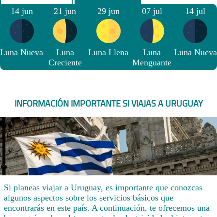
14 jun
21 jun
29 jun
07 jul
14 jul
Luna Nueva
Luna
Luna Llena
Luna
Luna Nueva
Creciente
Menguante
INFORMACIÓN IMPORTANTE SI VIAJAS A URUGUAY
Si planeas viajar a Uruguay, es importante que conozcas
algunos aspectos sobre los servicios básicos que
encontrarás en este país. A continuación, te ofrecemos una