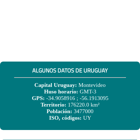
ALGUNOS DATOS DE URUGUAY
Capital Uruguay:
Montevideo
Huso horario:
GMT-3
GPS:
-34.9058916 ; -56.1913095
Territorio:
176220.0 km²
Población:
3477000
ISO, códigos:
UY