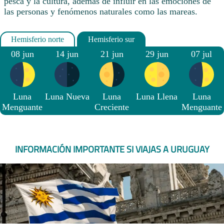
pesca y la cultura, además de influir en las emociones de
las personas y fenómenos naturales como las mareas.
08 jun
14 jun
21 jun
29 jun
07 jul
Luna
Luna Nueva
Luna
Luna Llena
Luna
Menguante
Creciente
Menguante
INFORMACIÓN IMPORTANTE SI VIAJAS A URUGUAY