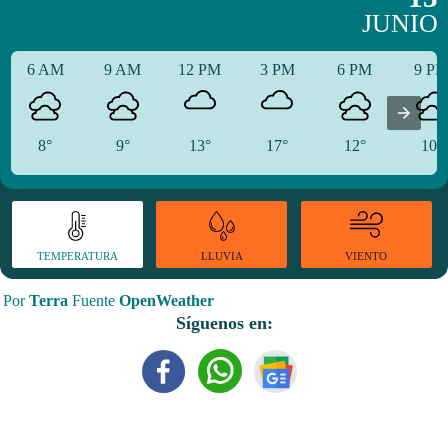
JUNIO
6 AM
9 AM
12 PM
3 PM
6 PM
9 P
8°
9°
13°
17°
12°
10°
TEMPERATURA
VIENTO
LLUVIA
Por
Terra
Fuente
OpenWeather
Síguenos en: