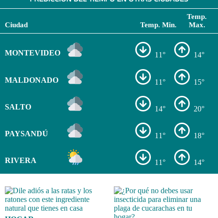
Temp.
Ciudad
Temp. Min.
Max.
MONTEVIDEO
11°
14°
MALDONADO
11°
15°
SALTO
14°
20°
PAYSANDÚ
11°
18°
RIVERA
11°
14°