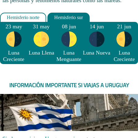
las personas y fenómenos naturales como las mareas.
23 may
31 may
08 jun
14 jun
21 jun
Luna
Luna Llena
Luna
Luna Nueva
Luna
Creciente
Menguante
Creciente
INFORMACIÓN IMPORTANTE SI VIAJAS A URUGUAY