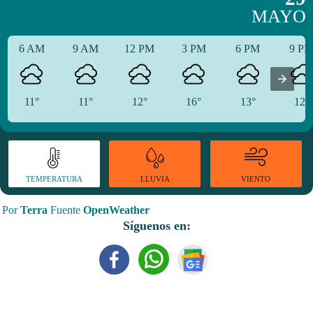
MAYO
6 AM
9 AM
12 PM
3 PM
6 PM
9 P
11°
11°
12°
16°
13°
12°
TEMPERATURA
VIENTO
LLUVIA
Por
Terra
Fuente
OpenWeather
Síguenos en: