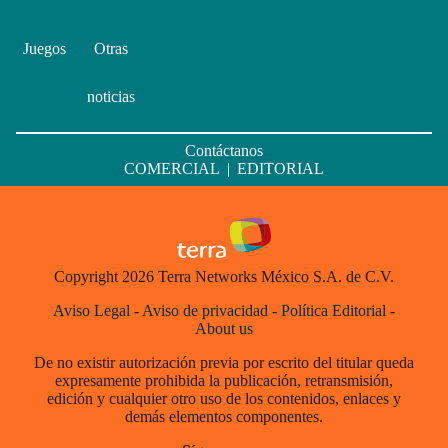
Juegos
Otras
noticias
Contáctanos
COMERCIAL
|
EDITORIAL
Copyright 2026 Terra Networks México S.A. de C.V.
Aviso Legal
-
Aviso de privacidad
-
Política Editorial
-
About us
De no existir autorización previa por escrito del titular queda
expresamente prohibida la publicación, retransmisión,
edición y cualquier otro uso de los contenidos, enlaces y
demás elementos componentes.