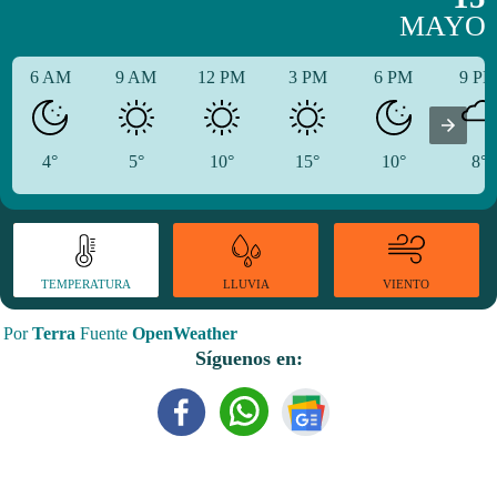
MAYO
6 AM
9 AM
12 PM
3 PM
6 PM
9 P
4°
5°
10°
15°
10°
8°
TEMPERATURA
VIENTO
LLUVIA
Por
Terra
Fuente
OpenWeather
Síguenos en: