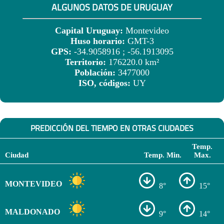
ALGUNOS DATOS DE URUGUAY
Capital Uruguay:
Montevideo
Huso horario:
GMT-3
GPS:
-34.9058916 ; -56.1913095
Territorio:
176220.0 km²
Población:
3477000
ISO, códigos:
UY
PREDICCIÓN DEL TIEMPO EN OTRAS CIUDADES
Temp.
Ciudad
Temp. Min.
Max.
MONTEVIDEO
8°
15°
MALDONADO
9°
14°