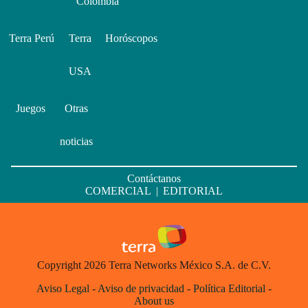
Colombia
Terra Perú
Terra
Horóscopos
USA
Juegos
Otras
noticias
Contáctanos
COMERCIAL
|
EDITORIAL
Copyright 2026 Terra Networks México S.A. de C.V.
Aviso Legal
-
Aviso de privacidad
-
Política Editorial
-
About us