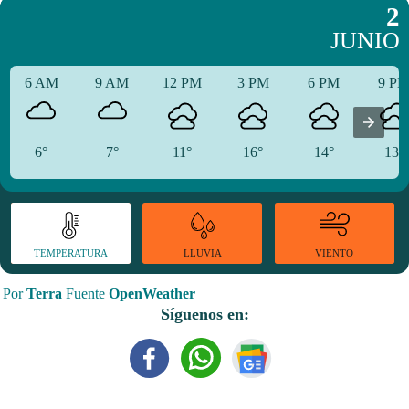
2
JUNIO
6 AM
9 AM
12 PM
3 PM
6 PM
9 P
6°
7°
11°
16°
14°
13°
TEMPERATURA
VIENTO
LLUVIA
Por
Terra
Fuente
OpenWeather
Síguenos en: