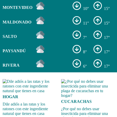
MONTEVIDEO
10°
15°
MALDONADO
11°
15°
SALTO
7°
17°
PAYSANDÚ
8°
17°
RIVERA
6°
17°
HOGAR
CUCARACHAS
Dile adiós a las ratas y los
ratones con este ingrediente
¿Por qué no debes usar
natural que tienes en casa
insecticida para eliminar una