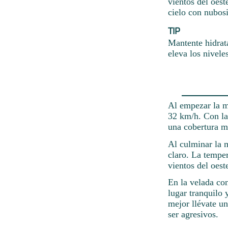
vientos del oes
cielo con nubos
TIP
Mantente hidrat
eleva los nivele
Al empezar la ma
32 km/h. Con la
una cobertura mí
Al culminar la 
claro. La temper
vientos del oest
En la velada con
lugar tranquilo 
mejor llévate un
ser agresivos.