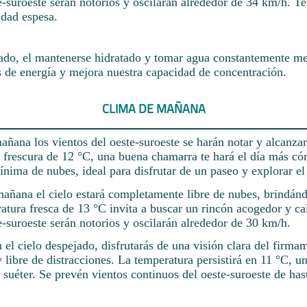
te-suroeste serán notorios y oscilarán alrededor de 34 km/h. 
idad espesa.
ado, el mantenerse hidratado y tomar agua constantemente mej
s de energía y mejora nuestra capacidad de concentración.
CLIMA DE MAÑANA
ñana los vientos del oeste-suroeste se harán notar y alcanza
 frescura de 12 °C, una buena chamarra te hará el día más c
nima de nubes, ideal para disfrutar de un paseo y explorar el
mañana el cielo estará completamente libre de nubes, brindán
atura fresca de 13 °C invita a buscar un rincón acogedor y ca
e-suroeste serán notorios y oscilarán alrededor de 30 km/h.
 el cielo despejado, disfrutarás de una visión clara del firma
y libre de distracciones. La temperatura persistirá en 11 °C, un
 suéter. Se prevén vientos continuos del oeste-suroeste de has