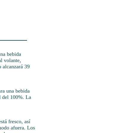
una bebida
l volante,
o alcanzará 39
ara una bebida
ad del 100%. La
tá fresco, así
modo afuera. Los