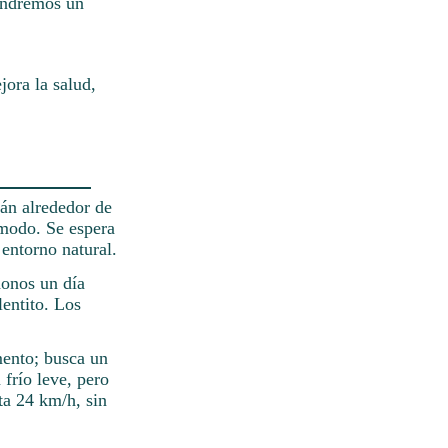
Tendremos un
ora la salud,
rán alrededor de
ómodo. Se espera
 entorno natural.
donos un día
lentito. Los
mento; busca un
 frío leve, pero
ta 24 km/h, sin