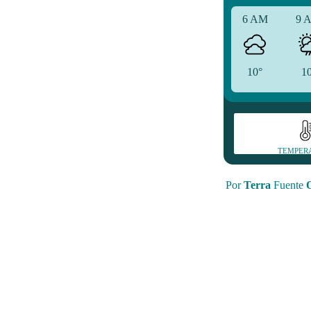
6 AM
9 
10°
1
TEMPER
Por
Terra
Fuente