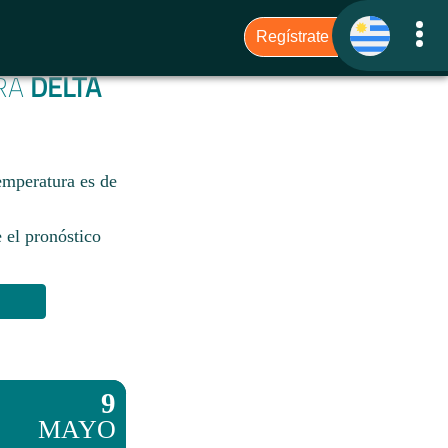
ARA
DELTA
temperatura es de
 el pronóstico
9
MAYO