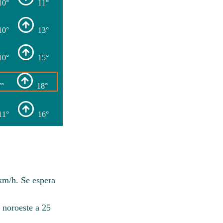
10°
11°
10°
13°
10°
15°
7°
18°
11°
16°
km/h. Se espera
 noroeste a 25