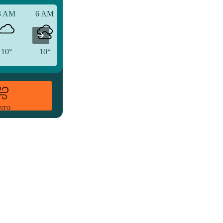
3 AM
6 AM
9 AM
10°
10°
10°
ENTO