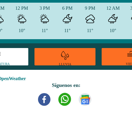
AM
12 PM
3 PM
6 PM
9 PM
12 AM
0°
10°
11°
11°
11°
10°
ATURA
VI
LLUVIA
OpenWeather
Síguenos en: