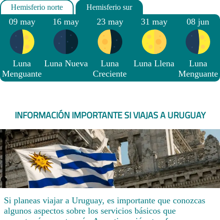
09 may
16 may
23 may
31 may
08 jun
Luna
Luna Nueva
Luna
Luna Llena
Luna
Menguante
Creciente
Menguante
INFORMACIÓN IMPORTANTE SI VIAJAS A URUGUAY
Si planeas viajar a Uruguay, es importante que conozcas
algunos aspectos sobre los servicios básicos que