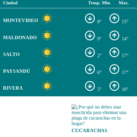
Ciudad
Temp. Min.
Max.
MONTEVIDEO
8°
15°
MALDONADO
9°
14°
SALTO
2°
17°
PAYSANDÚ
6°
17°
RIVERA
5°
16°
CUCARACHAS