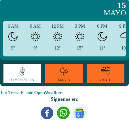
15
MAYO
6 AM
9 AM
12 PM
3 PM
6 PM
9 P
9°
9°
12°
15°
11°
10°
TEMPERATURA
VIENTO
LLUVIA
Por
Terra
Fuente
OpenWeather
Síguenos en: