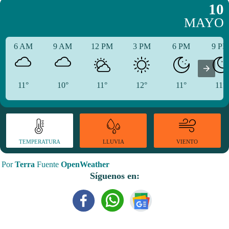
10
MAYO
6 AM
9 AM
12 PM
3 PM
6 PM
9 P
11°
10°
11°
12°
11°
11°
TEMPERATURA
VIENTO
LLUVIA
Por
Terra
Fuente
OpenWeather
Síguenos en: