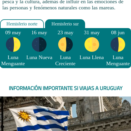
pesca y la cultura, además de influir en las emociones de
las personas y fenómenos naturales como las mareas.
09 may
16 may
23 may
31 may
08 jun
Luna
Luna Nueva
Luna
Luna Llena
Luna
Menguante
Creciente
Menguante
INFORMACIÓN IMPORTANTE SI VIAJAS A URUGUAY