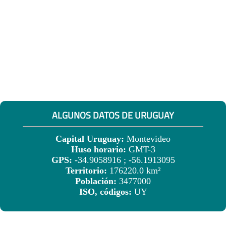
ALGUNOS DATOS DE URUGUAY
Capital Uruguay:
Montevideo
Huso horario:
GMT-3
GPS:
-34.9058916 ; -56.1913095
Territorio:
176220.0 km²
Población:
3477000
ISO, códigos:
UY