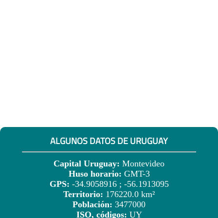
ALGUNOS DATOS DE URUGUAY
Capital Uruguay:
Montevideo
Huso horario:
GMT-3
GPS:
-34.9058916 ; -56.1913095
Territorio:
176220.0 km²
Población:
3477000
ISO, códigos:
UY