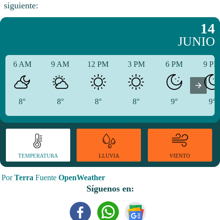
siguiente:
14
JUNIO
6 AM
9 AM
12 PM
3 PM
6 PM
9 P
8°
8°
8°
8°
9°
9°
TEMPERATURA
VIENTO
LLUVIA
Por
Terra
Fuente
OpenWeather
Síguenos en: