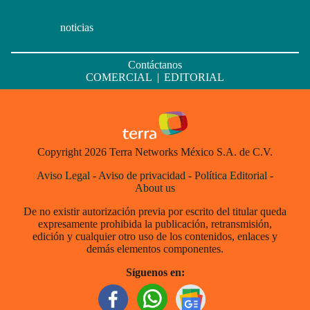
noticias
Contáctanos
COMERCIAL
|
EDITORIAL
Copyright 2026 Terra Networks México S.A. de C.V.
Aviso Legal
-
Aviso de privacidad
-
Política Editorial
-
About us
De no existir autorización previa por escrito del titular queda
expresamente prohibida la publicación, retransmisión,
edición y cualquier otro uso de los contenidos, enlaces y
demás elementos componentes.
Síguenos en: