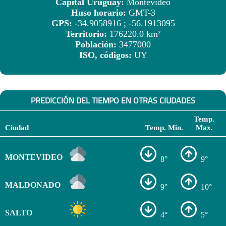
Capital Uruguay:
Montevideo
Huso horario:
GMT-3
GPS:
-34.9058916 ; -56.1913095
Territorio:
176220.0 km²
Población:
3477000
ISO, códigos:
UY
PREDICCIÓN DEL TIEMPO EN OTRAS CIUDADES
Temp.
Ciudad
Temp. Min.
Max.
MONTEVIDEO
8°
9°
MALDONADO
9°
10°
SALTO
4°
5°