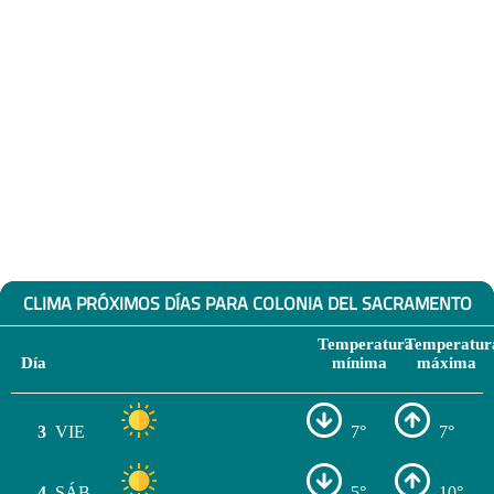
CLIMA PRÓXIMOS DÍAS PARA COLONIA DEL SACRAMENTO
Temperatura
Temperatur
Día
mínima
máxima
3
VIE
7°
7°
4
SÁB
5°
10°