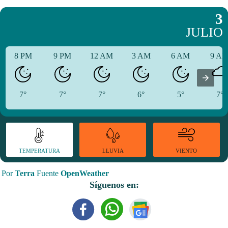
3
JULIO
8 PM
9 PM
12 AM
3 AM
6 AM
9 A
7°
7°
7°
6°
5°
7°
TEMPERATURA
VIENTO
LLUVIA
Por
Terra
Fuente
OpenWeather
Síguenos en: