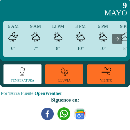
9
MAYO
6 AM
9 AM
12 PM
3 PM
6 PM
9 P
6°
7°
8°
10°
10°
8°
TEMPERATURA
VIENTO
LLUVIA
Por
Terra
Fuente
OpenWeather
Síguenos en: