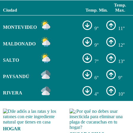
Temp.
Ciudad
Temp. Min.
Max.
MONTEVIDEO
9°
11°
MALDONADO
9°
12°
SALTO
7°
13°
PAYSANDÚ
6°
9°
RIVERA
4°
10°
HOGAR