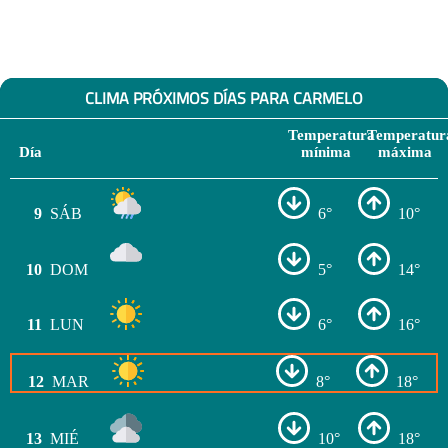
CLIMA PRÓXIMOS DÍAS PARA CARMELO
Temperatura
Temperatur
Día
mínima
máxima
9
SÁB
6°
10°
10
DOM
5°
14°
11
LUN
6°
16°
12
MAR
8°
18°
13
MIÉ
10°
18°