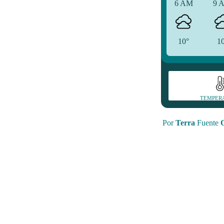
6 AM
9 
10°
1
TEMPER
Por
Terra
Fuente