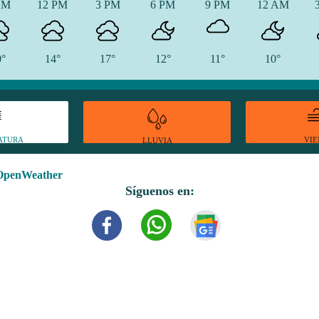
AM
12 PM
3 PM
6 PM
9 PM
12 AM
0°
14°
17°
12°
11°
10°
ATURA
VI
LLUVIA
OpenWeather
Síguenos en: