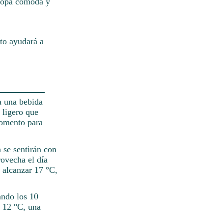
 ropa cómoda y
to ayudará a
a una bebida
 ligero que
momento para
h se sentirán con
ovecha el día
 alcanzar 17 °C,
ando los 10
e 12 °C, una