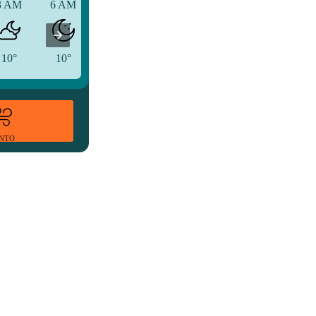
3 AM
6 AM
9 AM
10°
10°
11°
ENTO