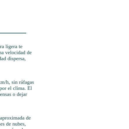
a ligera te
una velocidad de
dad dispersa,
km/h, sin ráfagas
por el clima. El
tensas o dejar
d aproximada de
des de nubes,