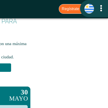
6 PARA
 con una máxima
 ciudad.​
30
MAYO