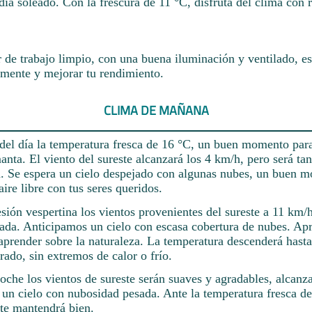
día soleado. Con la frescura de 11 °C, disfruta del clima con
 de trabajo limpio, con una buena iluminación y ventilado, es
amente y mejorar tu rendimiento.
CLIMA DE MAÑANA
del día la temperatura fresca de 16 °C, un buen momento par
anta. El viento del sureste alcanzará los 4 km/h, pero será tan
á. Se espera un cielo despejado con algunas nubes, un buen 
aire libre con tus seres queridos.
esión vespertina los vientos provenientes del sureste a 11 km/
ada. Anticipamos un cielo con escasa cobertura de nubes. Apr
aprender sobre la naturaleza. La temperatura descenderá hasta
rado, sin extremos de calor o frío.
oche los vientos de sureste serán suaves y agradables, alcanz
 un cielo con nubosidad pesada. Ante la temperatura fresca d
 te mantendrá bien.