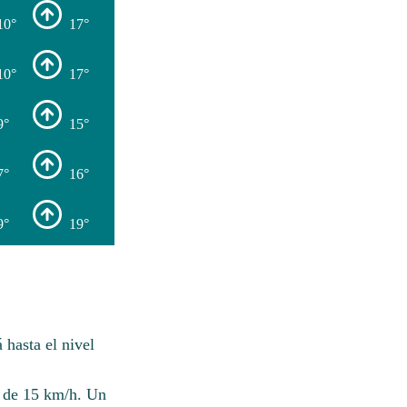
10°
17°
10°
17°
9°
15°
7°
16°
9°
19°
hasta el nivel
s de 15 km/h. Un