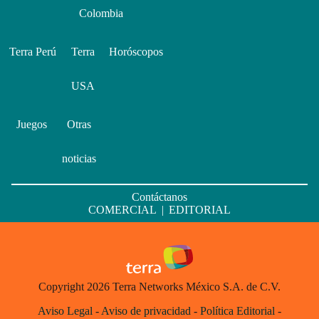
Colombia
Terra Perú
Terra
Horóscopos
USA
Juegos
Otras
noticias
Contáctanos
COMERCIAL
|
EDITORIAL
Copyright 2026 Terra Networks México S.A. de C.V.
Aviso Legal
-
Aviso de privacidad
-
Política Editorial
-