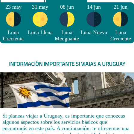
23 may
31 may
08 jun
14 jun
21 jun
Luna
Luna Llena
Luna
Luna Nueva
Luna
Creciente
Menguante
Creciente
INFORMACIÓN IMPORTANTE SI VIAJAS A URUGUAY
Si planeas viajar a Uruguay, es importante que conozcas
algunos aspectos sobre los servicios básicos que
encontrarás en este país. A continuación, te ofrecemos una