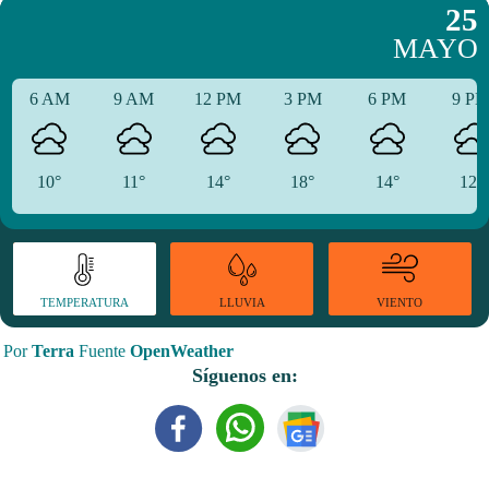
25
MAYO
6 AM
9 AM
12 PM
3 PM
6 PM
9 P
10°
11°
14°
18°
14°
12°
TEMPERATURA
VIENTO
LLUVIA
Por
Terra
Fuente
OpenWeather
Síguenos en: