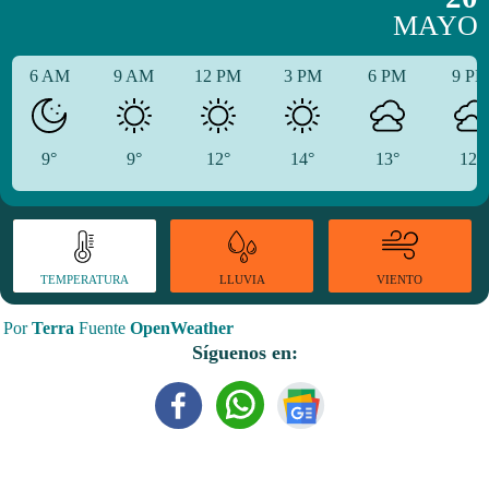
MAYO
6 AM
9 AM
12 PM
3 PM
6 PM
9 P
9°
9°
12°
14°
13°
12°
TEMPERATURA
VIENTO
LLUVIA
Por
Terra
Fuente
OpenWeather
Síguenos en: