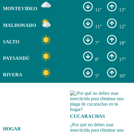
MONTEVIDEO
11°
13°
MALDONADO
11°
12°
SALTO
7°
18°
PAYSANDÚ
8°
17°
RIVERA
5°
16°
CUCARACHAS
¿Por qué no debes usar
HOGAR
insecticida para eliminar una