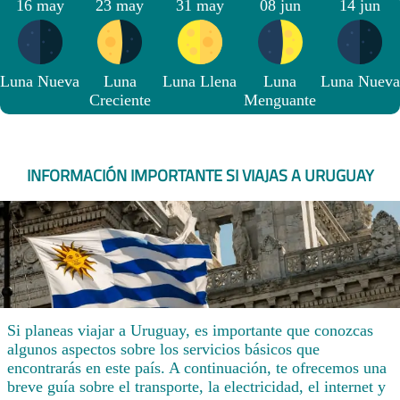
16 may
23 may
31 may
08 jun
14 jun
Luna Nueva
Luna
Luna Llena
Luna
Luna Nueva
Creciente
Menguante
INFORMACIÓN IMPORTANTE SI VIAJAS A URUGUAY
Si planeas viajar a Uruguay, es importante que conozcas
algunos aspectos sobre los servicios básicos que
encontrarás en este país. A continuación, te ofrecemos una
breve guía sobre el transporte, la electricidad, el internet y