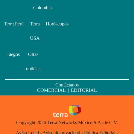
Colombia
Terra Perú
Terra
Horóscopos
USA
Juegos
Otras
noticias
Contáctanos
COMERCIAL
|
EDITORIAL
Copyright 2026 Terra Networks México S.A. de C.V.
Aviso Legal
-
Aviso de privacidad
-
Política Editorial
-