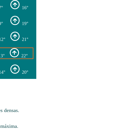
7°
16°
9°
19°
12°
21°
13°
22°
14°
20°
s densas.
C máxima.