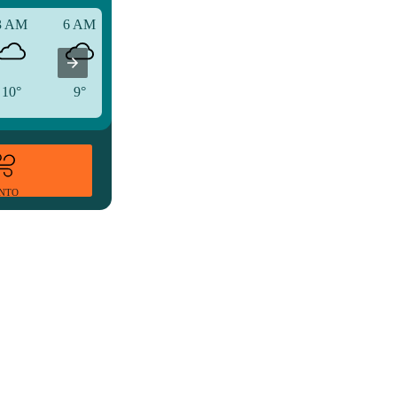
3 AM
6 AM
9 AM
10°
9°
11°
ENTO