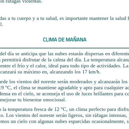
in ráfagas violentas.
das a tu cuerpo y a tu salud, es importante mantener la salud f
l.
CLIMA DE MAÑANA
el día se anticipa que las nubes estarán dispersas en diferente
s permitirá disfrutar de la calma del día. La temperatura alcan
ntre el frío y el calor, ideal para todo tipo de actividades. L
alcanzará su máximo en, alcanzando los 17 km/h.
tarde los vientos del noreste serán moderados y alcanzarán lo
9 °C, el clima se mantiene agradable y apto para cualquier a
ensa en el cielo, se aconseja el uso de luces brillantes para c
 mejorar tu bienestar emocional.
 la temperatura fresca de 12 °C, un clima perfecto para disfru
to. Los vientos del noreste serán ligeros, sin ráfagas intensas,
mos un cielo con algunas nubes esparcidas ocasionalmente, si