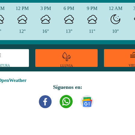
AM
12 PM
3 PM
6 PM
9 PM
12 AM
°
12°
16°
13°
11°
10°
ATURA
VI
LLUVIA
OpenWeather
Síguenos en: