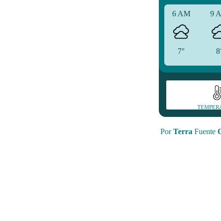
6 AM
9 
7°
8
TEMPER
Por
Terra
Fuente