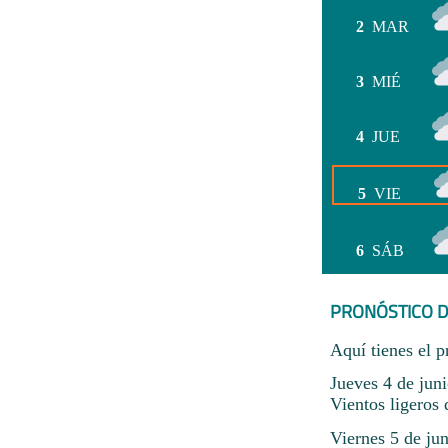
2
MAR
3
MIÉ
4
JUE
5
VIE
6
SÁB
PRONÓSTICO D
Aquí tienes el p
Jueves 4 de jun
Vientos ligeros
Viernes 5 de ju