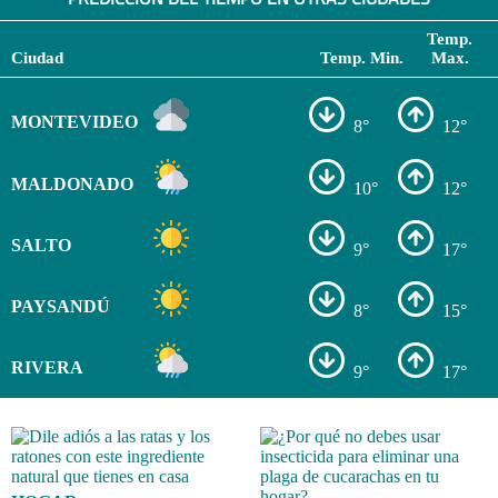
Temp.
Ciudad
Temp. Min.
Max.
MONTEVIDEO
8°
12°
MALDONADO
10°
12°
SALTO
9°
17°
PAYSANDÚ
8°
15°
RIVERA
9°
17°