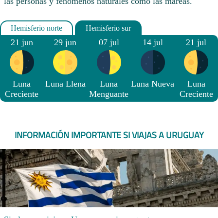
las personas y fenómenos naturales como las mareas.
21 jun
29 jun
07 jul
14 jul
21 jul
Luna
Luna Llena
Luna
Luna Nueva
Luna
Creciente
Menguante
Creciente
INFORMACIÓN IMPORTANTE SI VIAJAS A URUGUAY