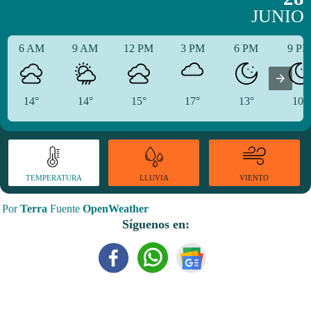
JUNIO
6 AM
9 AM
12 PM
3 PM
6 PM
9 P
14°
14°
15°
17°
13°
10°
TEMPERATURA
VIENTO
LLUVIA
Por
Terra
Fuente
OpenWeather
Síguenos en: