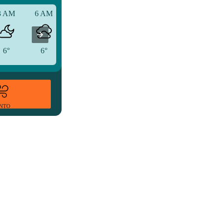
3 AM
6 AM
9 AM
6°
6°
7°
ENTO