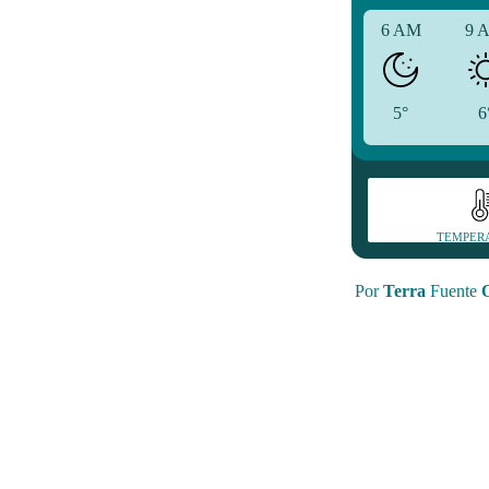
6 AM
9 
5°
6
TEMPER
Por
Terra
Fuente