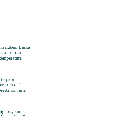
sin nubes. Busca
 este-noreste
 temperatura
cto para
peratura de 14
oreste con una
ligeros, sin