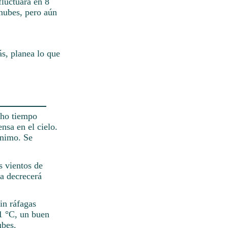
luctuará en 8
 nubes, pero aún
s, planea lo que
ucho tiempo
nsa en el cielo.
 ánimo. Se
s vientos de
ra decrecerá
in ráfagas
1 °C, un buen
ubes.