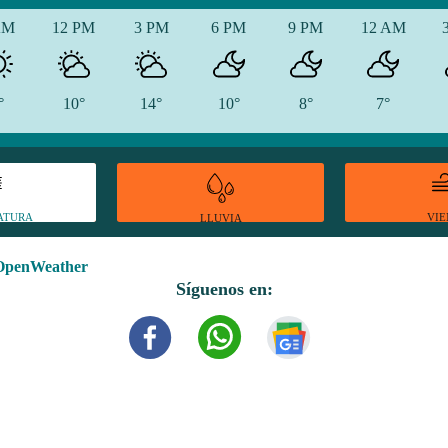
AM
12 PM
3 PM
6 PM
9 PM
12 AM
°
10°
14°
10°
8°
7°
ATURA
VI
LLUVIA
OpenWeather
Síguenos en: