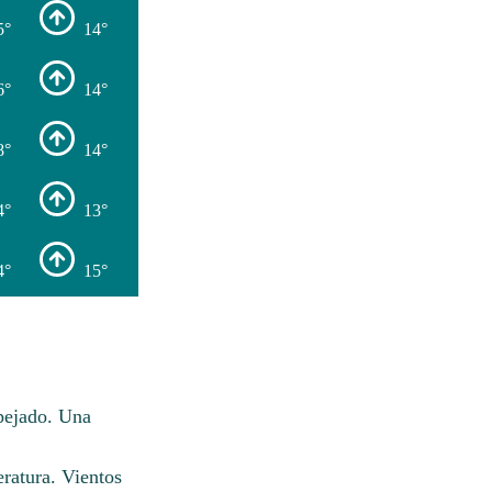
5°
14°
6°
14°
8°
14°
4°
13°
4°
15°
spejado. Una
eratura. Vientos