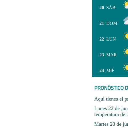
20
SÁB
21
DOM
22
LUN
23
MAR
24
MIÉ
PRONÓSTICO D
Aquí tienes el p
Lunes 22 de juni
temperatura de
Martes 23 de jun