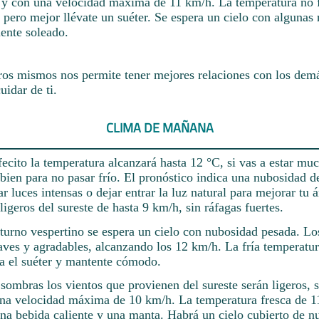
s y con una velocidad máxima de 11 km/h. La temperatura no f
, pero mejor llévate un suéter. Se espera un cielo con algunas
ente soleado.
ros mismos nos permite tener mejores relaciones con los demá
uidar de ti.
CLIMA DE MAÑANA
fecito la temperatura alcanzará hasta 12 °C, si vas a estar m
 bien para no pasar frío. El pronóstico indica una nubosidad de
ar luces intensas o dejar entrar la luz natural para mejorar tu
ligeros del sureste de hasta 9 km/h, sin ráfagas fuertes.
 turno vespertino se espera un cielo con nubosidad pesada. Lo
aves y agradables, alcanzando los 12 km/h. La fría temperatu
ca el suéter y mantente cómodo.
 sombras los vientos que provienen del sureste serán ligeros, s
una velocidad máxima de 10 km/h. La temperatura fresca de 1
a bebida caliente y una manta. Habrá un cielo cubierto de n