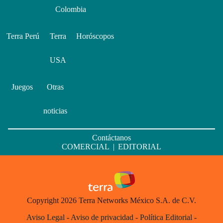
Colombia
Terra Perú
Terra
Horóscopos
USA
Juegos
Otras
noticias
Contáctanos
COMERCIAL
|
EDITORIAL
Copyright 2026 Terra Networks México S.A. de C.V.
Aviso Legal
-
Aviso de privacidad
-
Política Editorial
-