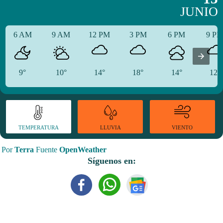
JUNIO
6 AM
9 AM
12 PM
3 PM
6 PM
9 P
9°
10°
14°
18°
14°
12°
TEMPERATURA
VIENTO
LLUVIA
Por
Terra
Fuente
OpenWeather
Síguenos en: