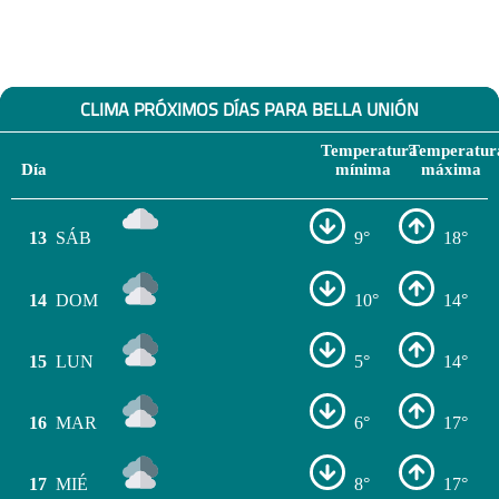
CLIMA PRÓXIMOS DÍAS PARA BELLA UNIÓN
Temperatura
Temperatur
Día
mínima
máxima
13
SÁB
9°
18°
14
DOM
10°
14°
15
LUN
5°
14°
16
MAR
6°
17°
17
MIÉ
8°
17°