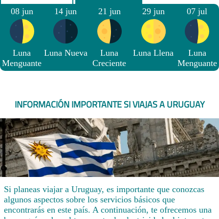
08 jun
14 jun
21 jun
29 jun
07 jul
Luna
Luna Nueva
Luna
Luna Llena
Luna
Menguante
Creciente
Menguante
INFORMACIÓN IMPORTANTE SI VIAJAS A URUGUAY
Si planeas viajar a Uruguay, es importante que conozcas
algunos aspectos sobre los servicios básicos que
encontrarás en este país. A continuación, te ofrecemos una