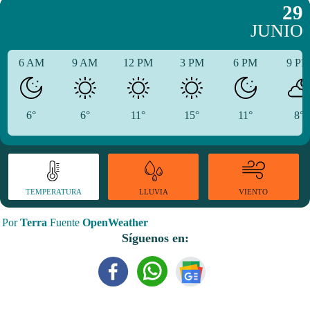
29
JUNIO
6 AM
9 AM
12 PM
3 PM
6 PM
9 P
6°
6°
11°
15°
11°
8°
TEMPERATURA
VIENTO
LLUVIA
Por
Terra
Fuente
OpenWeather
Síguenos en: