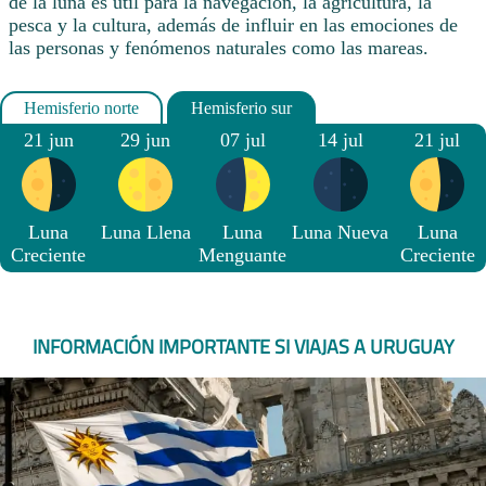
de la luna es útil para la navegación, la agricultura, la
pesca y la cultura, además de influir en las emociones de
las personas y fenómenos naturales como las mareas.
21 jun
29 jun
07 jul
14 jul
21 jul
Luna
Luna Llena
Luna
Luna Nueva
Luna
Creciente
Menguante
Creciente
INFORMACIÓN IMPORTANTE SI VIAJAS A URUGUAY