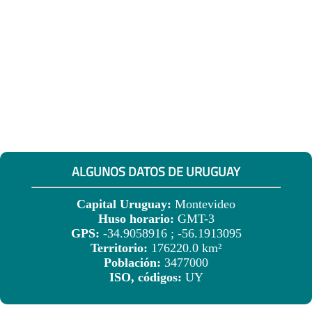
ALGUNOS DATOS DE URUGUAY
Capital Uruguay:
Montevideo
Huso horario:
GMT-3
GPS:
-34.9058916 ; -56.1913095
Territorio:
176220.0 km²
Población:
3477000
ISO, códigos:
UY