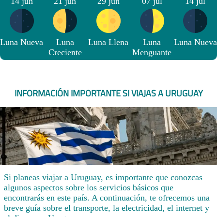
14 jun
21 jun
29 jun
07 jul
14 jul
Luna Nueva
Luna
Luna Llena
Luna
Luna Nueva
Creciente
Menguante
INFORMACIÓN IMPORTANTE SI VIAJAS A URUGUAY
Si planeas viajar a Uruguay, es importante que conozcas
algunos aspectos sobre los servicios básicos que
encontrarás en este país. A continuación, te ofrecemos una
breve guía sobre el transporte, la electricidad, el internet y