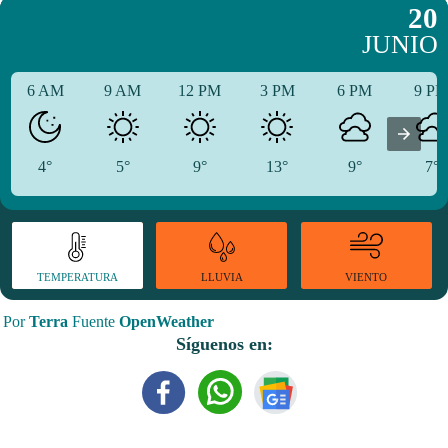
20
JUNIO
6 AM
9 AM
12 PM
3 PM
6 PM
9 P
4°
5°
9°
13°
9°
7°
TEMPERATURA
VIENTO
LLUVIA
Por
Terra
Fuente
OpenWeather
Síguenos en: