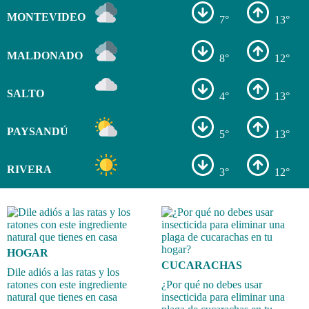
MONTEVIDEO
7°
13°
MALDONADO
8°
12°
SALTO
4°
13°
PAYSANDÚ
5°
13°
RIVERA
3°
12°
HOGAR
CUCARACHAS
Dile adiós a las ratas y los
ratones con este ingrediente
¿Por qué no debes usar
natural que tienes en casa
insecticida para eliminar una