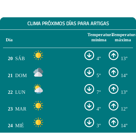
CLIMA PRÓXIMOS DÍAS PARA ARTIGAS
Temperatura
Temperatur
Día
mínima
máxima
20
SÁB
4°
13°
21
DOM
5°
14°
22
LUN
7°
13°
23
MAR
4°
12°
24
MIÉ
3°
14°