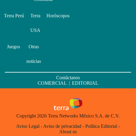
Terra Perú
Terra
Horóscopos
USA
Juegos
Otras
noticias
Contáctanos
COMERCIAL
|
EDITORIAL
Copyright 2026 Terra Networks México S.A. de C.V.
Aviso Legal
-
Aviso de privacidad
-
Política Editorial
-
About us