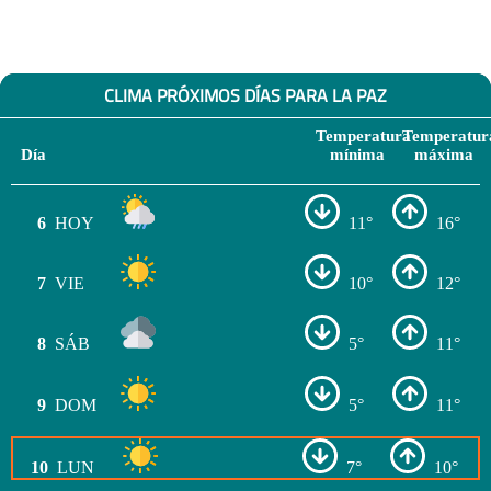
CLIMA PRÓXIMOS DÍAS PARA LA PAZ
Temperatura
Temperatur
Día
mínima
máxima
6
HOY
11°
16°
7
VIE
10°
12°
8
SÁB
5°
11°
9
DOM
5°
11°
10
LUN
7°
10°