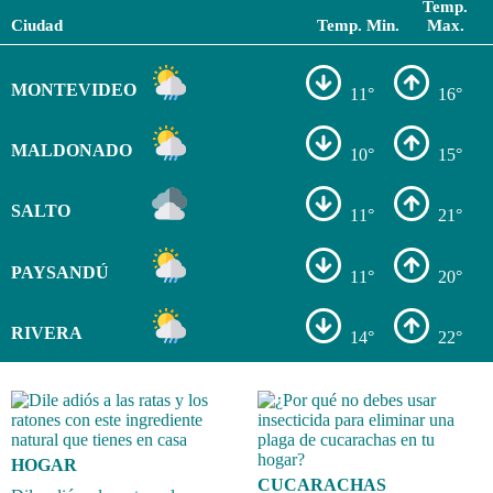
Temp.
Ciudad
Temp. Min.
Max.
MONTEVIDEO
11°
16°
MALDONADO
10°
15°
SALTO
11°
21°
PAYSANDÚ
11°
20°
RIVERA
14°
22°
HOGAR
CUCARACHAS