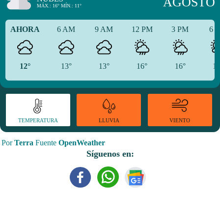
AGOSTO
MÁX.: 16° MÍN.: 11°
AHORA
6 AM
9 AM
12 PM
3 PM
6 
12°
13°
13°
16°
16°
13
TEMPERATURA
VIENTO
LLUVIA
Por
Terra
Fuente
OpenWeather
Síguenos en: