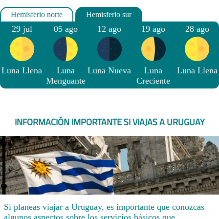
29 jul
05 ago
12 ago
19 ago
28 ago
Luna Llena
Luna
Luna Nueva
Luna
Luna Llena
Menguante
Creciente
INFORMACIÓN IMPORTANTE SI VIAJAS A URUGUAY
Si planeas viajar a Uruguay, es importante que conozcas
algunos aspectos sobre los servicios básicos que