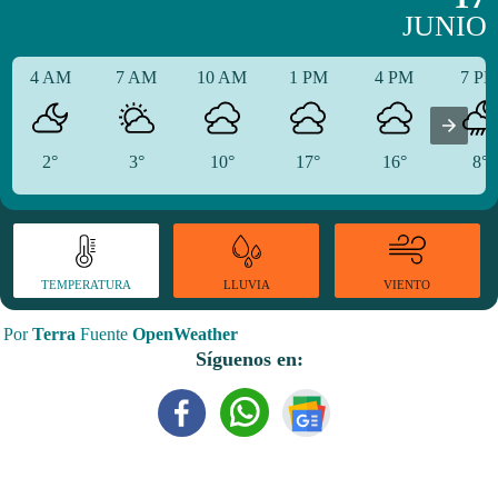
JUNIO
4 AM
7 AM
10 AM
1 PM
4 PM
7 P
2°
3°
10°
17°
16°
8°
TEMPERATURA
VIENTO
LLUVIA
Por
Terra
Fuente
OpenWeather
Síguenos en: