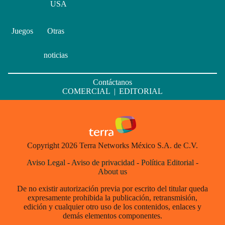
USA
Juegos
Otras
noticias
Contáctanos
COMERCIAL
|
EDITORIAL
Copyright 2026 Terra Networks México S.A. de C.V.
Aviso Legal
-
Aviso de privacidad
-
Política Editorial
-
About us
De no existir autorización previa por escrito del titular queda
expresamente prohibida la publicación, retransmisión,
edición y cualquier otro uso de los contenidos, enlaces y
demás elementos componentes.