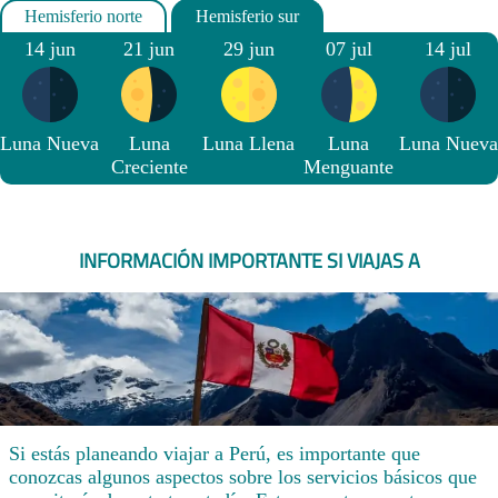
14 jun
21 jun
29 jun
07 jul
14 jul
Luna Nueva
Luna
Luna Llena
Luna
Luna Nueva
Creciente
Menguante
INFORMACIÓN IMPORTANTE SI VIAJAS A
Si estás planeando viajar a Perú, es importante que
conozcas algunos aspectos sobre los servicios básicos que