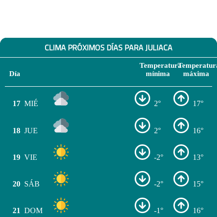
CLIMA PRÓXIMOS DÍAS PARA JULIACA
Temperatura
Temperatur
Día
mínima
máxima
17
MIÉ
2°
17°
18
JUE
2°
16°
19
VIE
-2°
13°
20
SÁB
-2°
15°
21
DOM
-1°
16°