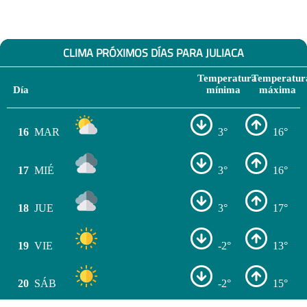
CLIMA PRÓXIMOS DÍAS PARA JULIACA
Temperatura
Temperatur
Día
mínima
máxima
16
MAR
3°
16°
17
MIÉ
3°
16°
18
JUE
3°
17°
19
VIE
-2°
13°
20
SÁB
-2°
15°