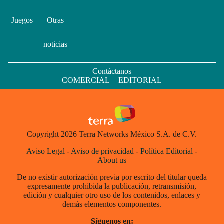
Juegos
Otras
noticias
Contáctanos
COMERCIAL
|
EDITORIAL
Copyright 2026 Terra Networks México S.A. de C.V.
Aviso Legal
-
Aviso de privacidad
-
Política Editorial
-
About us
De no existir autorización previa por escrito del titular queda
expresamente prohibida la publicación, retransmisión,
edición y cualquier otro uso de los contenidos, enlaces y
demás elementos componentes.
Síguenos en: