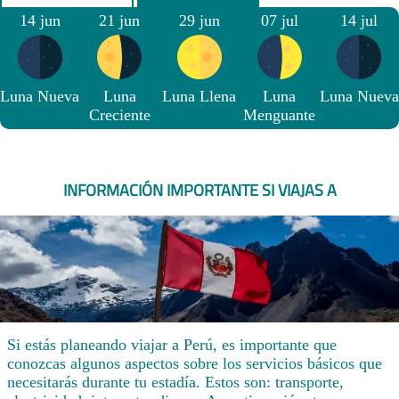
14 jun
21 jun
29 jun
07 jul
14 jul
Luna Nueva
Luna
Luna Llena
Luna
Luna Nueva
Creciente
Menguante
INFORMACIÓN IMPORTANTE SI VIAJAS A
Si estás planeando viajar a Perú, es importante que
conozcas algunos aspectos sobre los servicios básicos que
necesitarás durante tu estadía. Estos son: transporte,