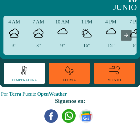
JUNIO
4 AM
7 AM
10 AM
1 PM
4 PM
7 P
3°
3°
9°
16°
15°
6°
TEMPERATURA
VIENTO
LLUVIA
Por
Terra
Fuente
OpenWeather
Síguenos en: