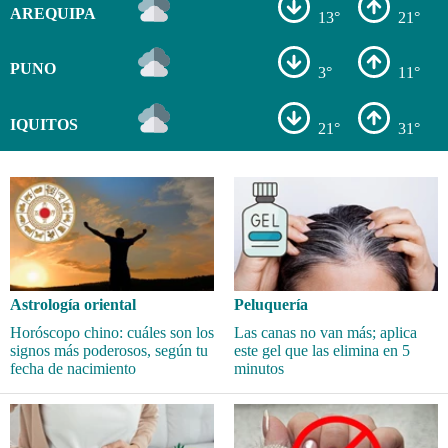
AREQUIPA
13°
21°
PUNO
3°
11°
IQUITOS
21°
31°
Astrología oriental
Peluquería
Horóscopo chino: cuáles son los
Las canas no van más; aplica
signos más poderosos, según tu
este gel que las elimina en 5
fecha de nacimiento
minutos