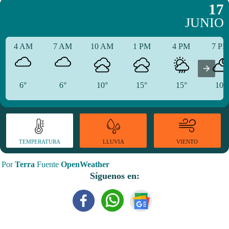
17
JUNIO
4 AM
7 AM
10 AM
1 PM
4 PM
7 P
6°
6°
10°
15°
15°
10°
TEMPERATURA
VIENTO
LLUVIA
Por
Terra
Fuente
OpenWeather
Síguenos en: