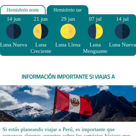
14 jun
21 jun
29 jun
07 jul
14 jul
Luna Nueva
Luna
Luna Llena
Luna
Luna Nueva
Creciente
Menguante
INFORMACIÓN IMPORTANTE SI VIAJAS A
Si estás planeando viajar a Perú, es importante que
conozcas algunos aspectos sobre los servicios básicos que