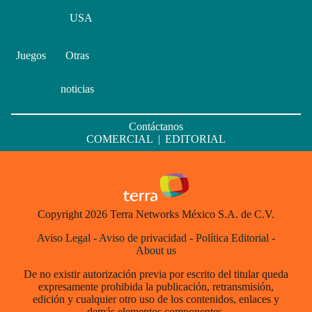
USA
Juegos
Otras
noticias
Contáctanos
COMERCIAL
|
EDITORIAL
Copyright 2026 Terra Networks México S.A. de C.V.
Aviso Legal
-
Aviso de privacidad
-
Política Editorial
-
About us
De no existir autorización previa por escrito del titular queda
expresamente prohibida la publicación, retransmisión,
edición y cualquier otro uso de los contenidos, enlaces y
demás elementos componentes.