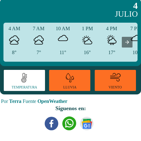
4
JULIO
4 AM
7 AM
10 AM
1 PM
4 PM
7 P
8°
7°
11°
16°
17°
10°
TEMPERATURA
VIENTO
LLUVIA
Por
Terra
Fuente
OpenWeather
Síguenos en: