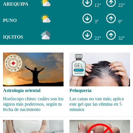
AREQUIPA
12°
22°
PUNO
3°
9°
IQUITOS
22°
32°
Astrología oriental
Peluquería
Horóscopo chino: cuáles son los
Las canas no van más; aplica
signos más poderosos, según tu
este gel que las elimina en 5
fecha de nacimiento
minutos