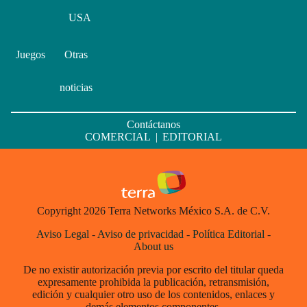
USA
Juegos
Otras
noticias
Contáctanos
COMERCIAL
|
EDITORIAL
Copyright 2026 Terra Networks México S.A. de C.V.
Aviso Legal
-
Aviso de privacidad
-
Política Editorial
-
About us
De no existir autorización previa por escrito del titular queda
expresamente prohibida la publicación, retransmisión,
edición y cualquier otro uso de los contenidos, enlaces y
demás elementos componentes.