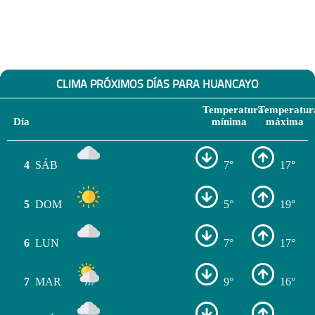
CLIMA PRÓXIMOS DÍAS PARA HUANCAYO
Temperatura
Temperatur
Día
mínima
máxima
4
SÁB
7°
17°
5
DOM
5°
19°
6
LUN
7°
17°
7
MAR
9°
16°