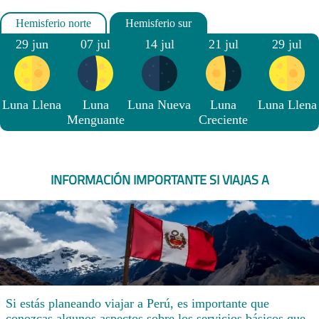
29 jun
07 jul
14 jul
21 jul
29 jul
Luna Llena
Luna
Luna Nueva
Luna
Luna Llena
Menguante
Creciente
INFORMACIÓN IMPORTANTE SI VIAJAS A
Si estás planeando viajar a Perú, es importante que
conozcas algunos aspectos sobre los servicios básicos que