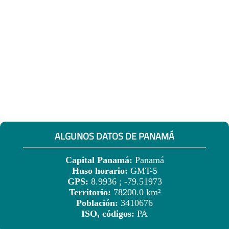
ALGUNOS DATOS DE PANAMÁ
Capital Panamá:
Panamá
Huso horario:
GMT-5
GPS:
8.9936 ; -79.51973
Territorio:
78200.0 km²
Población:
3410676
ISO, códigos:
PA