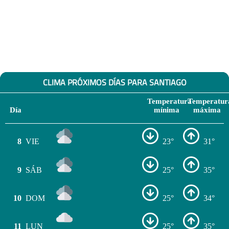
CLIMA PRÓXIMOS DÍAS PARA SANTIAGO
Temperatura
Temperatur
Día
mínima
máxima
8
VIE
23°
31°
9
SÁB
25°
35°
10
DOM
25°
34°
11
LUN
25°
35°