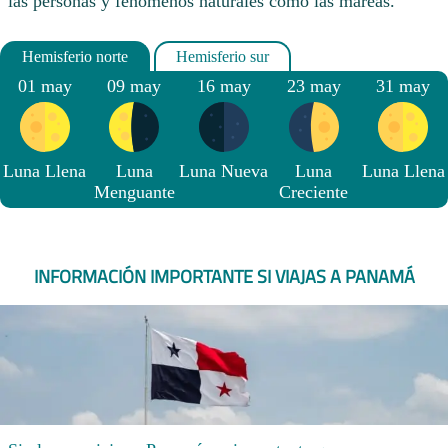
las personas y fenómenos naturales como las mareas.
01 may
09 may
16 may
23 may
31 may
Luna Llena
Luna
Luna Nueva
Luna
Luna Llena
Menguante
Creciente
INFORMACIÓN IMPORTANTE SI VIAJAS A PANAMÁ