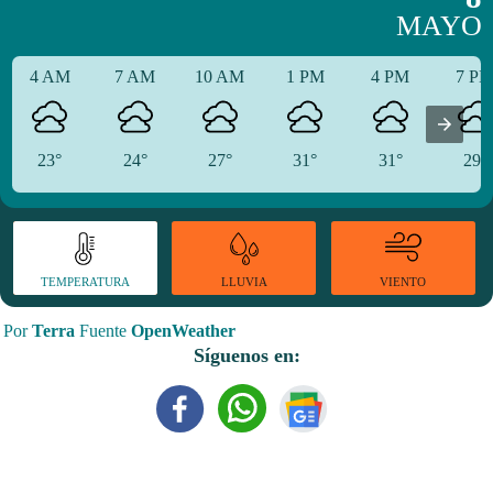
MAYO
4 AM
7 AM
10 AM
1 PM
4 PM
7 P
23°
24°
27°
31°
31°
29°
TEMPERATURA
VIENTO
LLUVIA
Por
Terra
Fuente
OpenWeather
Síguenos en: