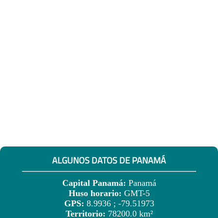
ALGUNOS DATOS DE PANAMÁ
Capital Panamá:
Panamá
Huso horario:
GMT-5
GPS:
8.9936 ; -79.51973
Territorio:
78200.0 km²