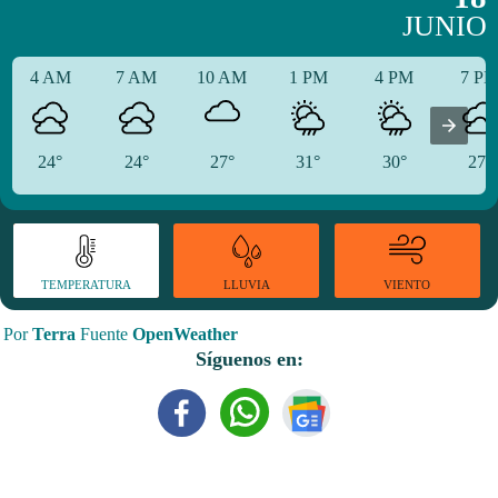
JUNIO
4 AM
7 AM
10 AM
1 PM
4 PM
7 P
24°
24°
27°
31°
30°
27°
TEMPERATURA
VIENTO
LLUVIA
Por
Terra
Fuente
OpenWeather
Síguenos en: