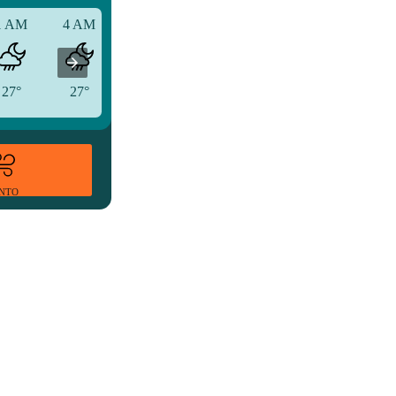
1 AM
4 AM
7 AM
27°
27°
27°
ENTO