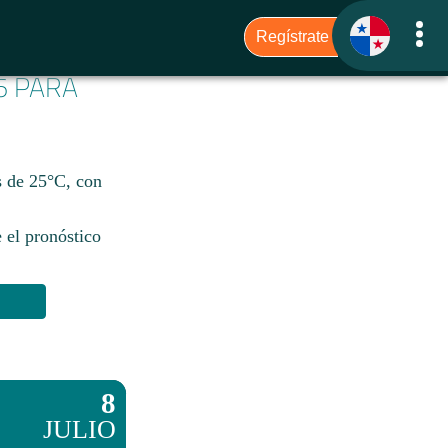
6 PARA
es de 25°C, con
 el pronóstico
8
JULIO