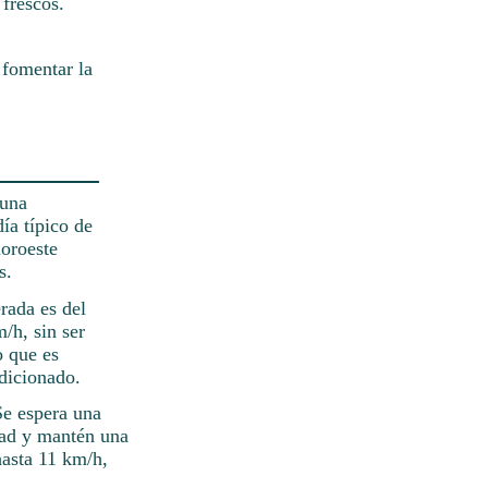
 frescos.
 fomentar la
 una
ía típico de
noroeste
s.
rada es del
/h, sin ser
o que es
ndicionado.
Se espera una
dad y mantén una
hasta 11 km/h,