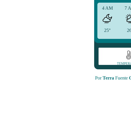
4 AM
7 
25°
2
TEMPER
Por
Terra
Fuente