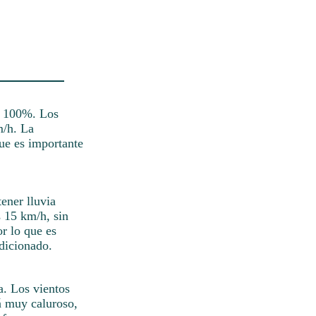
l 100%. Los
m/h. La
que es importante
ener lluvia
s 15 km/h, sin
r lo que es
ndicionado.
a. Los vientos
á muy caluroso,