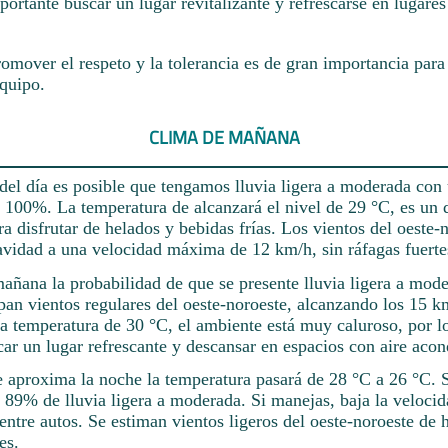
portante buscar un lugar revitalizante y refrescarse en lugares
omover el respeto y la tolerancia es de gran importancia para
quipo.
CLIMA DE MAÑANA
del día es posible que tengamos lluvia ligera a moderada con
 100%. La temperatura de alcanzará el nivel de 29 °C, es un d
ra disfrutar de helados y bebidas frías. Los vientos del oeste-
avidad a una velocidad máxima de 12 km/h, sin ráfagas fuerte
mañana la probabilidad de que se presente lluvia ligera a mode
an vientos regulares del oeste-noroeste, alcanzando los 15 km
la temperatura de 30 °C, el ambiente está muy caluroso, por l
ar un lugar refrescante y descansar en espacios con aire aco
 aproxima la noche la temperatura pasará de 28 °C a 26 °C. 
l 89% de lluvia ligera a moderada. Si manejas, baja la veloci
entre autos. Se estiman vientos ligeros del oeste-noroeste de 
es.