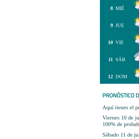
8
MIÉ
9
JUE
10
VIE
11
SÁB
12
DOM
PRONÓSTICO D
Aquí tienes el p
Viernes 10 de ju
100% de probabil
Sábado 11 de ju