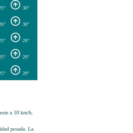
25°
30°
26°
30°
25°
29°
25°
29°
25°
29°
oeste a 10 km/h.
sidad pesada. La