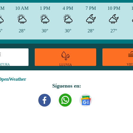
AM
10 AM
1 PM
4 PM
7 PM
10 PM
6°
28°
30°
30°
28°
27°
ATURA
VI
LLUVIA
OpenWeather
Síguenos en: