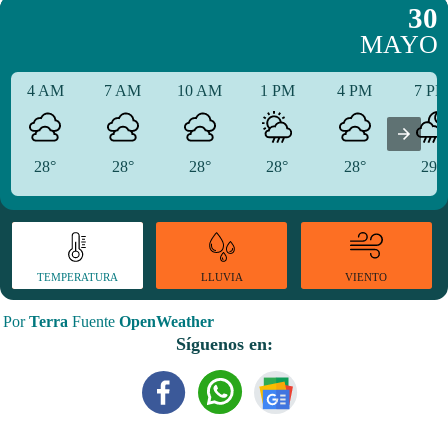
30
MAYO
4 AM
7 AM
10 AM
1 PM
4 PM
7 P
28°
28°
28°
28°
28°
29°
TEMPERATURA
VIENTO
LLUVIA
Por
Terra
Fuente
OpenWeather
Síguenos en: