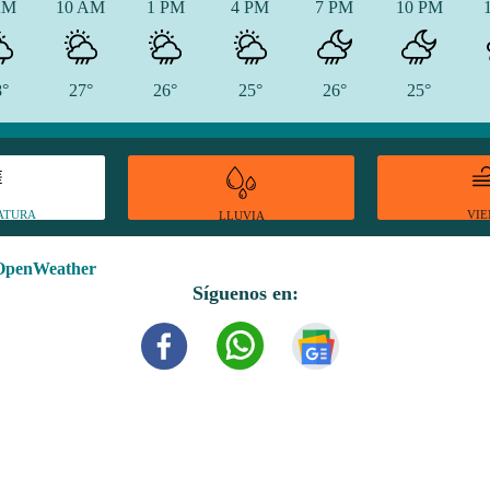
AM
10 AM
1 PM
4 PM
7 PM
10 PM
8°
27°
26°
25°
26°
25°
ATURA
VI
LLUVIA
OpenWeather
Síguenos en: