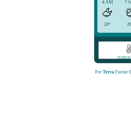
4 AM
7 
28°
2
TEMPER
Por
Terra
Fuente