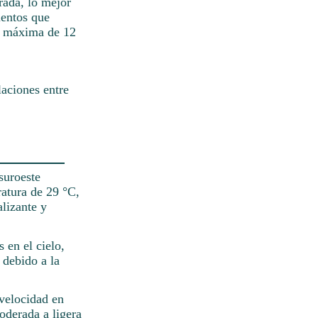
rada, lo mejor
ientos que
ad máxima de 12
laciones entre
suroeste
ratura de 29 °C,
alizante y
 en el cielo,
 debido a la
 velocidad en
moderada a ligera