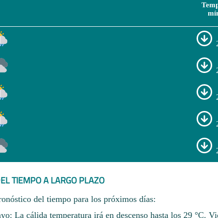
Temp
mí
EL TIEMPO A LARGO PLAZO
ronóstico del tiempo para los próximos días:
o: La cálida temperatura irá en descenso hasta los 29 °C. Vi