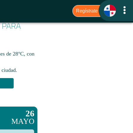
6 PARA
 es de 28°C, con
 ciudad.​
26
MAYO