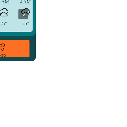
1 AM
4 AM
7 AM
25°
25°
26°
ENTO