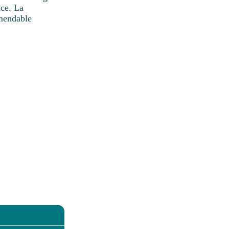
nce. La
omendable