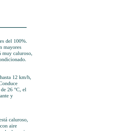
 es del 100%.
in mayores
tá muy caluroso,
condicionado.
 hasta 12 km/h,
. Conduce
 de 26 °C, el
ante y
stá caluroso,
con aire