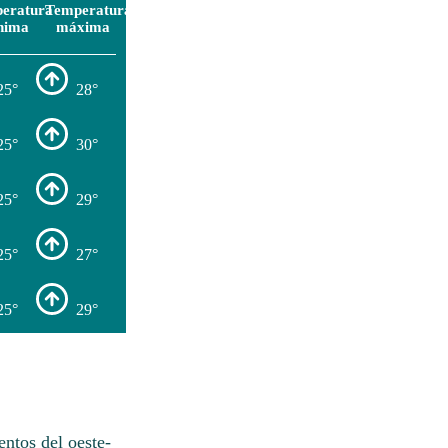
eratura
Temperatura
nima
máxima
25°
28°
25°
30°
25°
29°
25°
27°
25°
29°
entos del oeste-