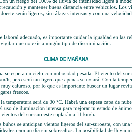
Con un riesgo del 100% de lluvia de intensidad ligera a mode
precaución y mantener buena distancia entre vehículos. Los v
udoeste serán ligeros, sin ráfagas intensas y con una velocid
 laboral adecuado, es importante cuidar la igualdad en las re
vigilar que no exista ningún tipo de discriminación.
CLIMA DE MAÑANA
 se espera un cielo con nubosidad pesada. El viento del sur-
km/h, pero será tan ligero que apenas se notará. Con la tempe
 muy caluroso, por lo que es importante buscar un lugar revit
ugares frescos.
e la temperatura será de 30 °C. Habrá una espesa capa de nubes
 uso de iluminación intensa para mejorar tu estado de ánimo
s vientos del sur-suroeste soplarán a 11 km/h.
s búhos se anticipan vientos ligeros del sur-suroeste, con una
ideales para un día sin sobresaltos. La posibilidad de lluvia 