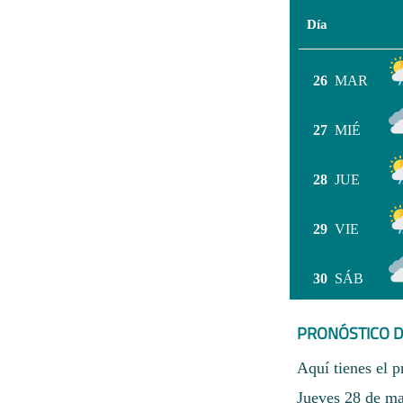
Día
26
MAR
27
MIÉ
28
JUE
29
VIE
30
SÁB
PRONÓSTICO D
Aquí tienes el p
Jueves 28 de may