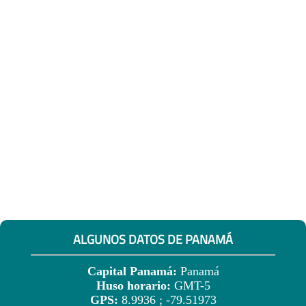
ALGUNOS DATOS DE PANAMÁ
Capital Panamá:
Panamá
Huso horario:
GMT-5
GPS:
8.9936 ; -79.51973