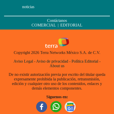
noticias
Contáctanos
COMERCIAL
|
EDITORIAL
Copyright 2026 Terra Networks México S.A. de C.V.
Aviso Legal
-
Aviso de privacidad
-
Política Editorial
-
About us
De no existir autorización previa por escrito del titular queda
expresamente prohibida la publicación, retransmisión,
edición y cualquier otro uso de los contenidos, enlaces y
demás elementos componentes.
Síguenos en: