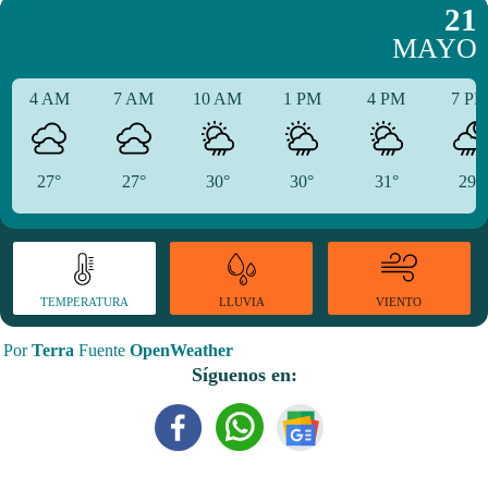
21
MAYO
4 AM
7 AM
10 AM
1 PM
4 PM
7 P
27°
27°
30°
30°
31°
29°
TEMPERATURA
VIENTO
LLUVIA
Por
Terra
Fuente
OpenWeather
Síguenos en: