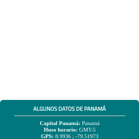
ALGUNOS DATOS DE PANAMÁ
Capital Panamá:
Panamá
Huso horario:
GMT-5
GPS:
8.9936 ; -79.51973