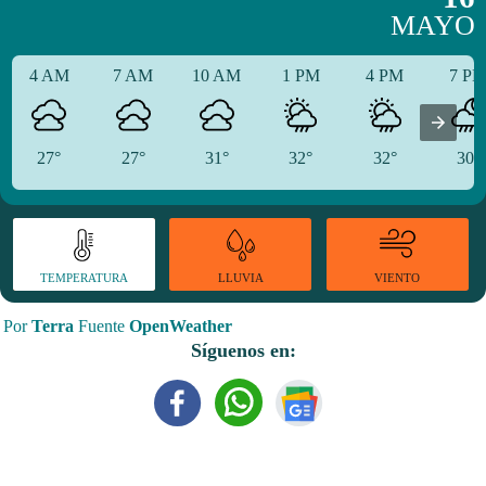
MAYO
4 AM
7 AM
10 AM
1 PM
4 PM
7 P
27°
27°
31°
32°
32°
30°
TEMPERATURA
VIENTO
LLUVIA
Por
Terra
Fuente
OpenWeather
Síguenos en: