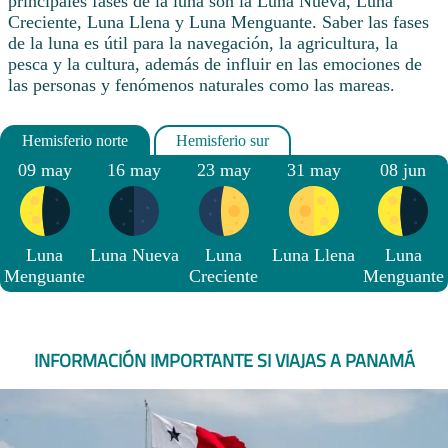
principales fases de la luna son la Luna Nueva, Luna
Creciente, Luna Llena y Luna Menguante. Saber las fases
de la luna es útil para la navegación, la agricultura, la
pesca y la cultura, además de influir en las emociones de
las personas y fenómenos naturales como las mareas.
09 may
16 may
23 may
31 may
08 jun
Luna
Luna Nueva
Luna
Luna Llena
Luna
Menguante
Creciente
Menguante
INFORMACIÓN IMPORTANTE SI VIAJAS A PANAMÁ