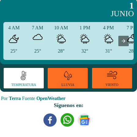
1
JUNIO
4 AM
7 AM
10 AM
1 PM
4 PM
7 P
25°
25°
28°
32°
31°
28°
TEMPERATURA
VIENTO
LLUVIA
Por
Terra
Fuente
OpenWeather
Síguenos en: