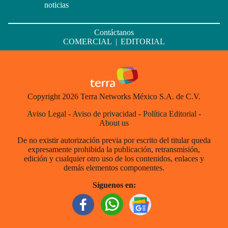
noticias
Contáctanos
COMERCIAL
|
EDITORIAL
Copyright 2026 Terra Networks México S.A. de C.V.
Aviso Legal
-
Aviso de privacidad
-
Política Editorial
-
About us
De no existir autorización previa por escrito del titular queda
expresamente prohibida la publicación, retransmisión,
edición y cualquier otro uso de los contenidos, enlaces y
demás elementos componentes.
Síguenos en: