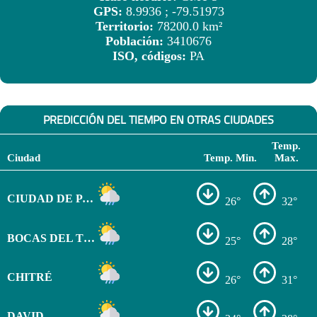
GPS:
8.9936 ; -79.51973
Territorio:
78200.0 km²
Población:
3410676
ISO, códigos:
PA
PREDICCIÓN DEL TIEMPO EN OTRAS CIUDADES
Temp.
Ciudad
Temp. Min.
Max.
CIUDAD DE PANAMÁ
26°
32°
BOCAS DEL TORO
25°
28°
CHITRÉ
26°
31°
DAVID