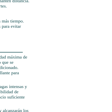
antén distancia.
tes.
a más tiempo.
 para evitar
cidad máxima de
o que se
dicionado.
llante para
fagas intensas y
bilidad de
cio suficiente
 y alcanzarán los