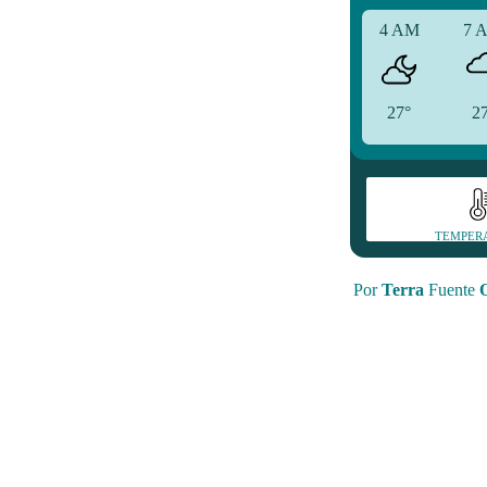
4 AM
7 
27°
2
TEMPER
Por
Terra
Fuente