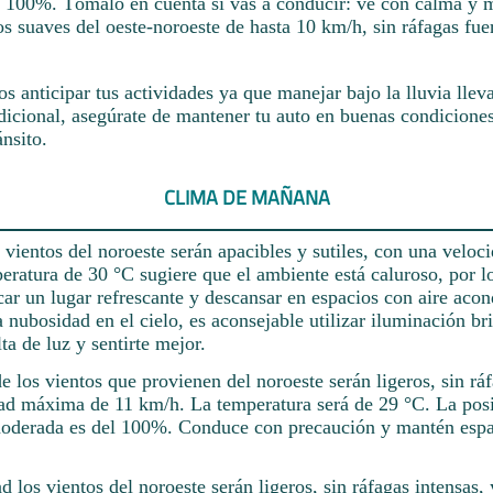
 100%. Tómalo en cuenta si vas a conducir: ve con calma y m
s suaves del oeste-noroeste de hasta 10 km/h, sin ráfagas fuer
 anticipar tus actividades ya que manejar bajo la lluvia llev
cional, asegúrate de mantener tu auto en buenas condiciones
ánsito.
CLIMA DE MAÑANA
 vientos del noroeste serán apacibles y sutiles, con una velo
eratura de 30 °C sugiere que el ambiente está caluroso, por l
ar un lugar refrescante y descansar en espacios con aire acon
nubosidad en el cielo, es aconsejable utilizar iluminación bri
ta de luz y sentirte mejor.
rde los vientos que provienen del noroeste serán ligeros, sin rá
ad máxima de 11 km/h. La temperatura será de 29 °C. La posi
 moderada es del 100%. Conduce con precaución y mantén espa
d los vientos del noroeste serán ligeros, sin ráfagas intensas,