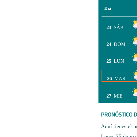
Día
23
SÁB
24
DOM
25
LUN
26
MAR
27
MIÉ
PRONÓSTICO D
Aquí tienes el p
Lunes 25 de may