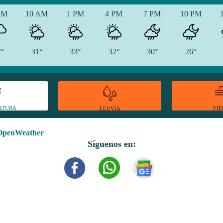
AM
10 AM
1 PM
4 PM
7 PM
10 PM
7°
31°
33°
32°
30°
26°
ATURA
VI
LLUVIA
OpenWeather
Síguenos en: