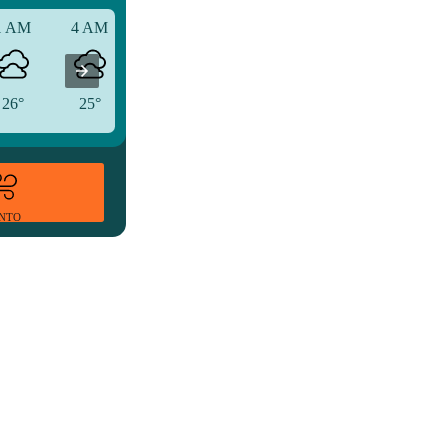
1 AM
4 AM
7 AM
26°
25°
26°
ENTO