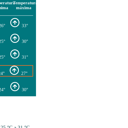
eratura
Temperatura
nima
máxima
26°
33°
25°
30°
25°
31°
24°
27°
24°
30°
 25 °C a 31 °C.