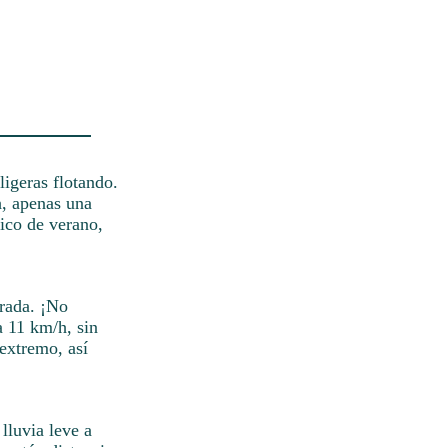
ligeras flotando.
h, apenas una
pico de verano,
rada. ¡No
a 11 km/h, sin
 extremo, así
lluvia leve a