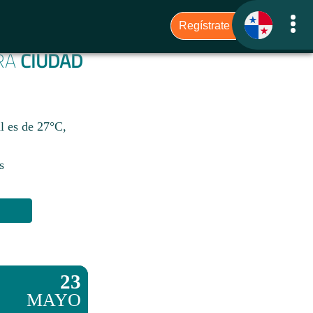
ARA
CIUDAD
l es de 27°C,
s
23
MAYO