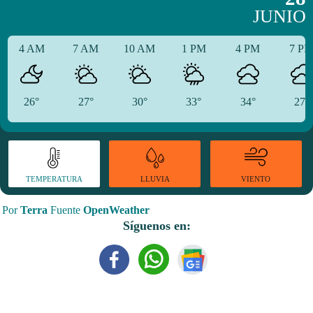
JUNIO
4 AM
7 AM
10 AM
1 PM
4 PM
7 P
26°
27°
30°
33°
34°
27°
TEMPERATURA
VIENTO
LLUVIA
Por
Terra
Fuente
OpenWeather
Síguenos en: