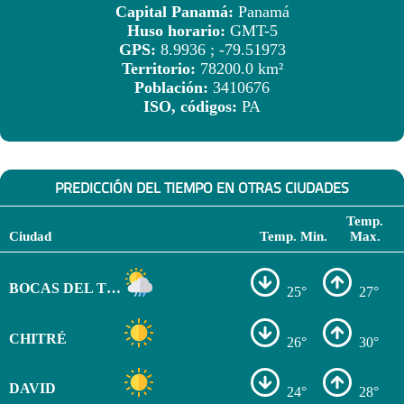
Capital Panamá:
Panamá
Huso horario:
GMT-5
GPS:
8.9936 ; -79.51973
Territorio:
78200.0 km²
Población:
3410676
ISO, códigos:
PA
PREDICCIÓN DEL TIEMPO EN OTRAS CIUDADES
Temp.
Ciudad
Temp. Min.
Max.
BOCAS DEL TORO
25°
27°
CHITRÉ
26°
30°
DAVID
24°
28°