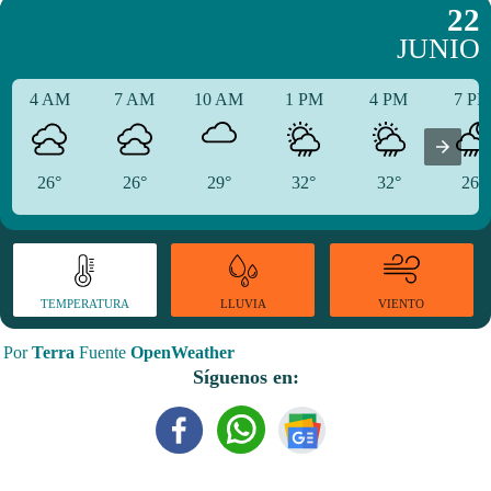
22
JUNIO
4 AM
7 AM
10 AM
1 PM
4 PM
7 P
26°
26°
29°
32°
32°
26°
TEMPERATURA
VIENTO
LLUVIA
Por
Terra
Fuente
OpenWeather
Síguenos en: