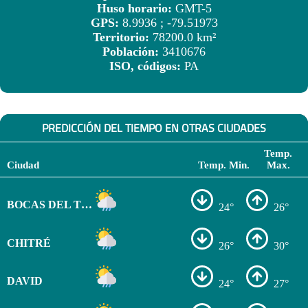
Huso horario:
GMT-5
GPS:
8.9936 ; -79.51973
Territorio:
78200.0 km²
Población:
3410676
ISO, códigos:
PA
PREDICCIÓN DEL TIEMPO EN OTRAS CIUDADES
Temp.
Ciudad
Temp. Min.
Max.
BOCAS DEL TORO
24°
26°
CHITRÉ
26°
30°
DAVID
24°
27°