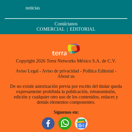
noticias
Contáctanos
COMERCIAL
|
EDITORIAL
Copyright 2026 Terra Networks México S.A. de C.V.
Aviso Legal
-
Aviso de privacidad
-
Política Editorial
-
About us
De no existir autorización previa por escrito del titular queda
expresamente prohibida la publicación, retransmisión,
edición y cualquier otro uso de los contenidos, enlaces y
demás elementos componentes.
Síguenos en: