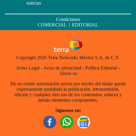
noticias
Contáctanos
COMERCIAL
|
EDITORIAL
Copyright 2026 Terra Networks México S.A. de C.V.
Aviso Legal
-
Aviso de privacidad
-
Política Editorial
-
About us
De no existir autorización previa por escrito del titular queda
expresamente prohibida la publicación, retransmisión,
edición y cualquier otro uso de los contenidos, enlaces y
demás elementos componentes.
Síguenos en: