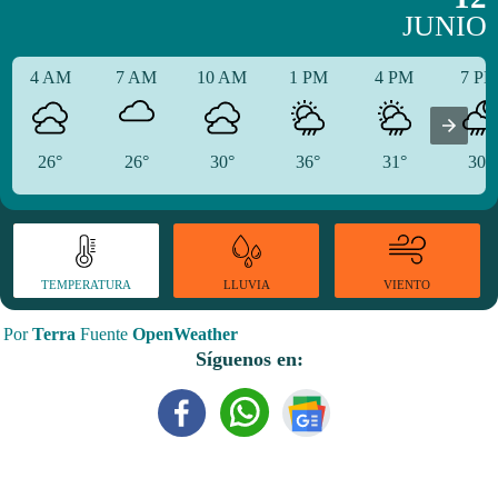
JUNIO
4 AM
7 AM
10 AM
1 PM
4 PM
7 P
26°
26°
30°
36°
31°
30°
TEMPERATURA
VIENTO
LLUVIA
Por
Terra
Fuente
OpenWeather
Síguenos en: