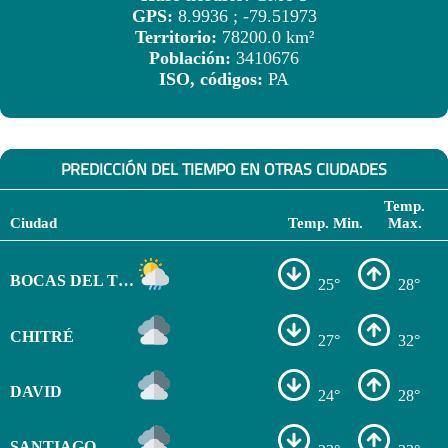
GPS:
8.9936 ; -79.51973
Territorio:
78200.0 km²
Población:
3410676
ISO, códigos:
PA
PREDICCIÓN DEL TIEMPO EN OTRAS CIUDADES
Temp.
Ciudad
Temp. Min.
Max.
BOCAS DEL TORO
25°
28°
CHITRÉ
27°
32°
DAVID
24°
28°
SANTIAGO