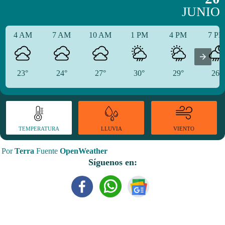
JUNIO
4 AM
7 AM
10 AM
1 PM
4 PM
7 P
23°
24°
27°
30°
29°
26°
TEMPERATURA
VIENTO
LLUVIA
Por
Terra
Fuente
OpenWeather
Síguenos en: