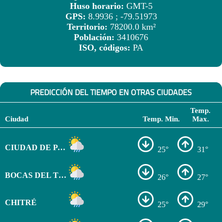
Huso horario:
GMT-5
GPS:
8.9936 ; -79.51973
Territorio:
78200.0 km²
Población:
3410676
ISO, códigos:
PA
PREDICCIÓN DEL TIEMPO EN OTRAS CIUDADES
Temp.
Ciudad
Temp. Min.
Max.
CIUDAD DE PANAMÁ
25°
31°
BOCAS DEL TORO
26°
27°
CHITRÉ
25°
29°