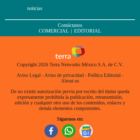
noticias
Contáctanos
COMERCIAL
|
EDITORIAL
Copyright 2026 Terra Networks México S.A. de C.V.
Aviso Legal
-
Aviso de privacidad
-
Política Editorial
-
About us
De no existir autorización previa por escrito del titular queda
expresamente prohibida la publicación, retransmisión,
edición y cualquier otro uso de los contenidos, enlaces y
demás elementos componentes.
Síguenos en: