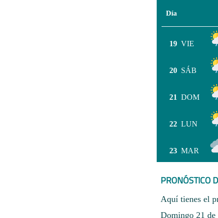
Día
19
VIE
20
SÁB
21
DOM
22
LUN
23
MAR
PRONÓSTICO D
Aquí tienes el p
Domingo 21 de j