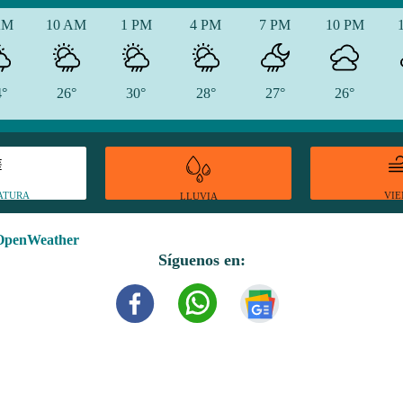
AM
10 AM
1 PM
4 PM
7 PM
10 PM
4°
26°
30°
28°
27°
26°
ATURA
VI
LLUVIA
OpenWeather
Síguenos en: