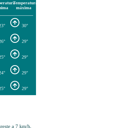
eratura
Temperatura
nima
máxima
23°
30°
26°
29°
25°
29°
24°
29°
25°
29°
reste a 7 km/h.