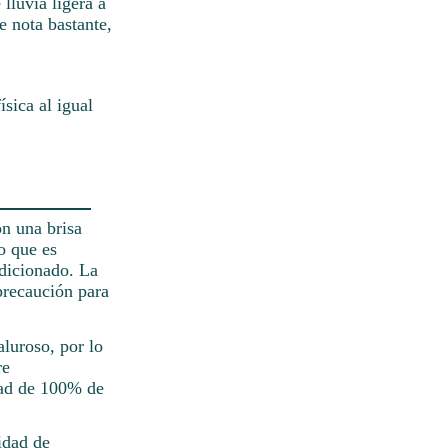
lluvia ligera a
e nota bastante,
ísica al igual
on una brisa
o que es
ndicionado. La
precaución para
aluroso, por lo
re
dad de 100% de
idad de