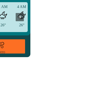
1 AM
4 AM
7 AM
26°
26°
26°
ENTO