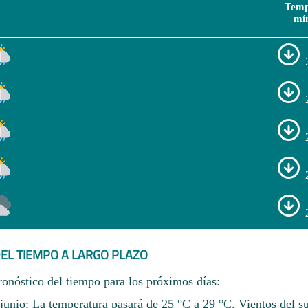
Temp
mí
EL TIEMPO A LARGO PLAZO
ronóstico del tiempo para los próximos días:
unio: La temperatura pasará de 25 °C a 29 °C. Vientos del su