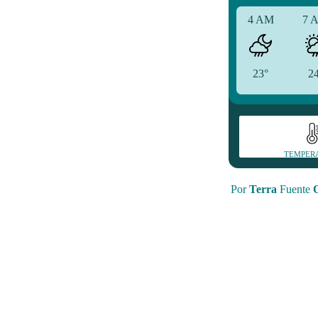
4 AM
7 
23°
2
TEMPER
Por
Terra
Fuente