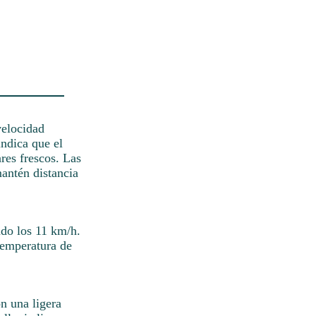
velocidad
ndica que el
res frescos. Las
antén distancia
ndo los 11 km/h.
temperatura de
on una ligera