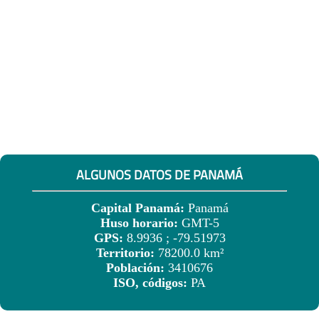
ALGUNOS DATOS DE PANAMÁ
Capital Panamá:
Panamá
Huso horario:
GMT-5
GPS:
8.9936 ; -79.51973
Territorio:
78200.0 km²
Población:
3410676
ISO, códigos:
PA