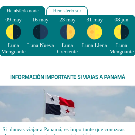
09 may
16 may
23 may
31 may
08 jun
Luna
Luna Nueva
Luna
Luna Llena
Luna
Menguante
Creciente
Menguante
INFORMACIÓN IMPORTANTE SI VIAJAS A PANAMÁ
Si planeas viajar a Panamá, es importante que conozcas