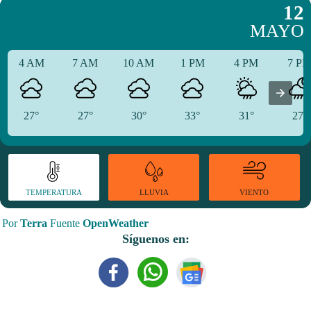
12
MAYO
4 AM
7 AM
10 AM
1 PM
4 PM
7 P
27°
27°
30°
33°
31°
27°
TEMPERATURA
VIENTO
LLUVIA
Por
Terra
Fuente
OpenWeather
Síguenos en: