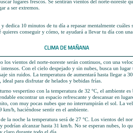
uscar lugares frescos. Se sentirán vientos del norte-noreste q
gar a ser extremos.
y dedica 10 minutos de tu día a repasar mentalmente cuáles s
é quieres conseguir y cómo, te ayudará a llevar tu día con una
CLIMA DE MAÑANA
o los vientos del norte-noreste serán continuos, con una vel
 intensos. Con el cielo despejado y sin nubes, busca un lugar 
isaje sin ruidos. La temperatura de aumentará hasta llegar a 30
, ideal para disfrutar de helados y bebidas frías.
 turno vespertino con la temperatura de 32 °C, el ambiente es
ndable encontrar un espacio refrescante y descansar en lugare
nito, con muy pocas nubes que no interrumpirán el sol. La ve
9 km/h, haciéndose sentir en el ambiente.
e la noche la temperatura será de 27 °C. Los vientos del nor
 y podrían alcanzar hasta 31 km/h. No se esperan nubes, lo qu
y claro durante todo el día.