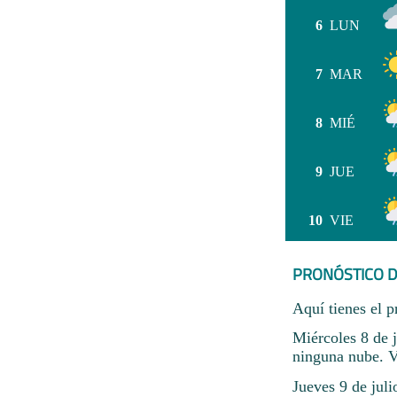
6
LUN
7
MAR
8
MIÉ
9
JUE
10
VIE
PRONÓSTICO D
Aquí tienes el p
Miércoles 8 de 
ninguna nube. V
Jueves 9 de jul