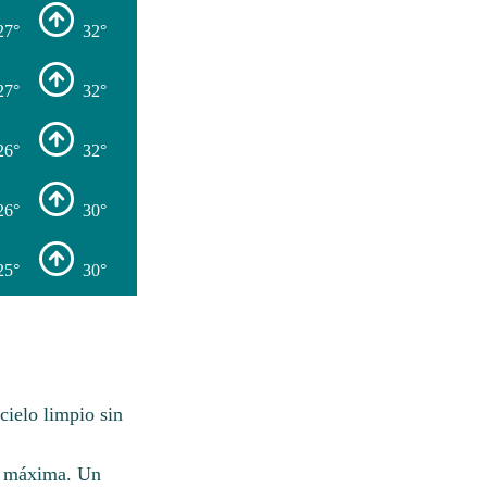
27°
32°
27°
32°
26°
32°
26°
30°
25°
30°
cielo limpio sin
C máxima. Un