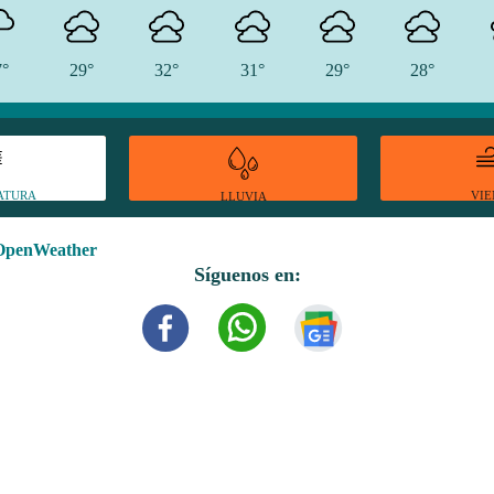
7°
29°
32°
31°
29°
28°
ATURA
VI
LLUVIA
OpenWeather
Síguenos en: