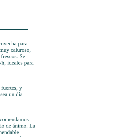
provecha para
á muy caluroso,
 frescos. Se
/h, ideales para
 fuertes, y
sea un día
 recomendamos
tado de ánimo. La
omendable