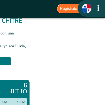
A
CHITRÉ
 con una
, ya sea lluvia,
6
JULIO
1 AM
4 AM
7 AM