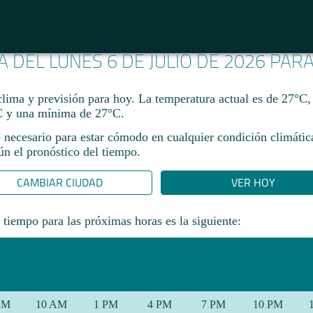
A DEL LUNES 6 DE JULIO DE 2026 PAR
clima y previsión para hoy. La temperatura actual es de 27°C,
 y una mínima de 27°C.​
 necesario para estar cómodo en cualquier condición climática
gún el pronóstico del tiempo.
CAMBIAR CIUDAD
VER HOY
 tiempo para las próximas horas es la siguiente:
AM
10 AM
1 PM
4 PM
7 PM
10 PM