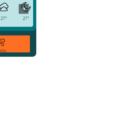
27°
27°
29°
ENTO