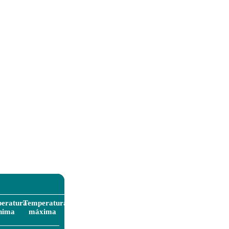
eratura
Temperatura
nima
máxima