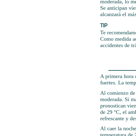
moderada, lo me
Se anticipan vie
alcanzará el má
TIP
Te recomendamos
Como medida adi
accidentes de tr
A primera hora d
fuertes. La tem
Al comienzo de l
moderada. Si ma
pronostican vien
de 29 °C, el am
refrescante y de
Al caer la noche
temperatura de 