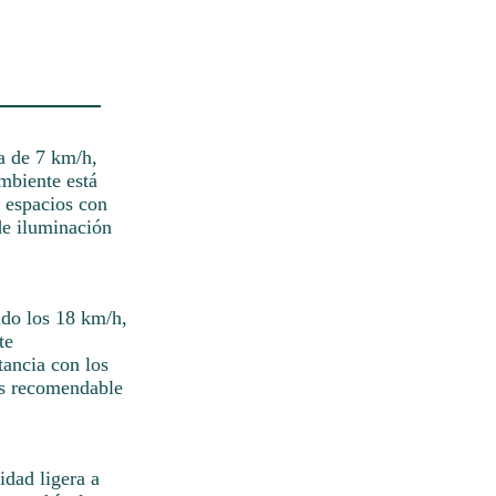
a de 7 km/h,
ambiente está
n espacios con
de iluminación
ando los 18 km/h,
te
ancia con los
es recomendable
idad ligera a