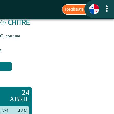
ARA
CHITRÉ
°C, con una
s
24
ABRIL
1 AM
4 AM
7 AM