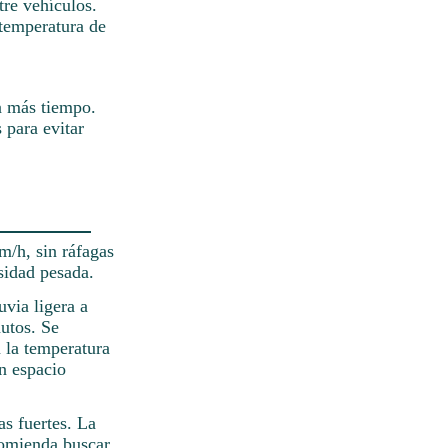
re vehículos.
 temperatura de
a más tiempo.
 para evitar
m/h, sin ráfagas
sidad pesada.
via ligera a
utos. Se
n la temperatura
n espacio
as fuertes. La
comienda buscar