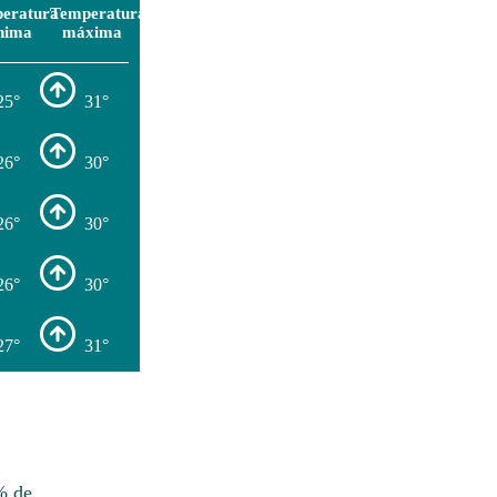
eratura
Temperatura
nima
máxima
25°
31°
26°
30°
26°
30°
26°
30°
27°
31°
% de