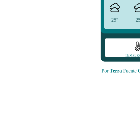
25°
2
TEMPER
Por
Terra
Fuente