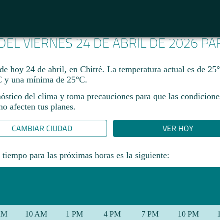
 DEL VIERNES 24 DE ABRIL DE 2026 P
de hoy 24 de abril, en Chitré. La temperatura actual es de 25
 y una mínima de 25°C.​
nóstico del clima y toma precauciones para que las condicione
o afecten tus planes.​
CAMBIAR CIUDAD
VER HOY
 tiempo para las próximas horas es la siguiente:
AM
10 AM
1 PM
4 PM
7 PM
10 PM