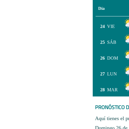
Día
24
VIE
25
SÁB
26
DOM
27
LUN
28
MAR
PRONÓSTICO D
Aquí tienes el p
Domingo 26 de a