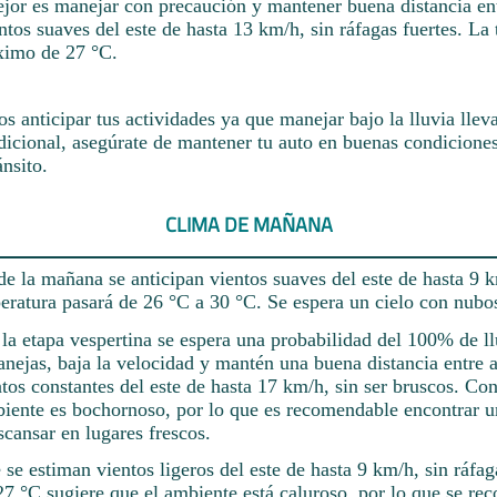
jor es manejar con precaución y mantener buena distancia ent
ntos suaves del este de hasta 13 km/h, sin ráfagas fuertes. La
ximo de 27 °C.
 anticipar tus actividades ya que manejar bajo la lluvia llev
cional, asegúrate de mantener tu auto en buenas condiciones
ánsito.
CLIMA DE MAÑANA
e la mañana se anticipan vientos suaves del este de hasta 9 k
peratura pasará de 26 °C a 30 °C. Se espera un cielo con nubo
a etapa vespertina se espera una probabilidad del 100% de llu
nejas, baja la velocidad y mantén una buena distancia entre a
tos constantes del este de hasta 17 km/h, sin ser bruscos. Co
biente es bochornoso, por lo que es recomendable encontrar u
scansar en lugares frescos.
 se estiman vientos ligeros del este de hasta 9 km/h, sin ráfag
27 °C sugiere que el ambiente está caluroso, por lo que se re