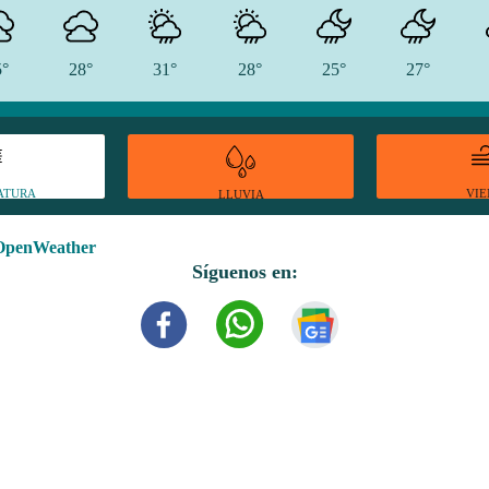
5°
28°
31°
28°
25°
27°
ATURA
VI
LLUVIA
OpenWeather
Síguenos en: